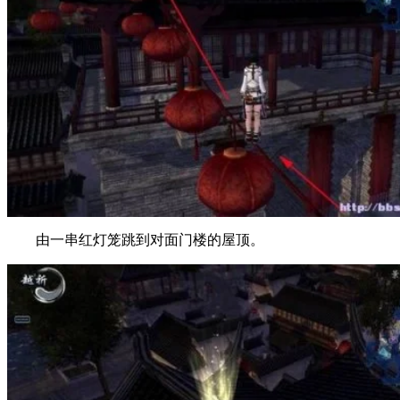
由一串红灯笼跳到对面门楼的屋顶。