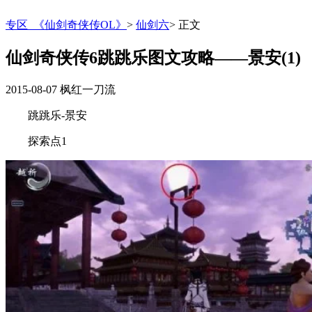
专区_《仙剑奇侠传OL》
>
仙剑六
>
正文
仙剑奇侠传6跳跳乐图文攻略——景安(1)
2015-08-07
枫红一刀流
跳跳乐-景安
探索点1