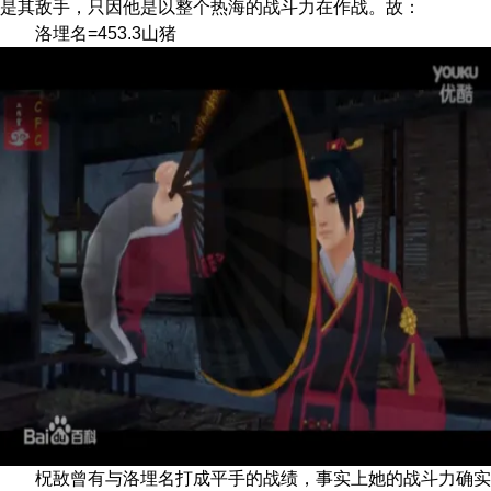
是其敌手，只因他是以整个热海的战斗力在作战。故：
洛埋名=453.3山猪
柷敔曾有与洛埋名打成平手的战绩，事实上她的战斗力确实