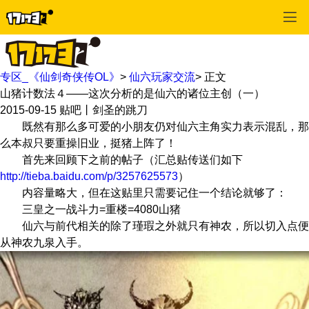
专区_《仙剑奇侠传OL》
>
仙六玩家交流
>
正文
山猪计数法４——这次分析的是仙六的诸位主创（一）
2015-09-15
贴吧丨剑圣的跳刀
既然有那么多可爱的小朋友仍对仙六主角实力表示混乱，那
么本叔只要重操旧业，挺猪上阵了！
首先来回顾下之前的帖子（汇总贴传送们如下
http://tieba.baidu.com/p/3257625573
）
内容量略大，但在这贴里只需要记住一个结论就够了：
三皇之一战斗力=重楼=4080山猪
仙六与前代相关的除了瑾瑕之外就只有神农，所以切入点便
从神农九泉入手。