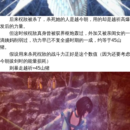
后来柷敔被杀了，杀死她的人是越今朝，用的却是越祈高爆
发后的力量。
但这时候柷敔真身曾被驭界枢炮轰过，外加又被亲闺女的一
滴姨妈削弱过，功力早已不复全盛时期的一成，约等于45山
猪。
假设用来杀死柷敔的战斗力正好是这个数值（因为还要考虑
今朝拔剑时的能量损耗）
则暴走越祈=45山猪