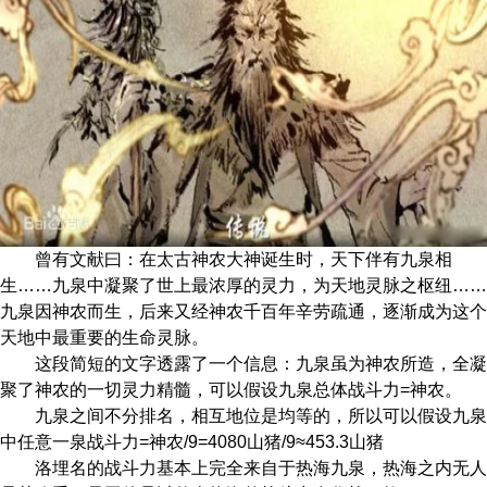
曾有文献曰：在太古神农大神诞生时，天下伴有九泉相
生……九泉中凝聚了世上最浓厚的灵力，为天地灵脉之枢纽……
九泉因神农而生，后来又经神农千百年辛劳疏通，逐渐成为这个
天地中最重要的生命灵脉。
这段简短的文字透露了一个信息：九泉虽为神农所造，全凝
聚了神农的一切灵力精髓，可以假设九泉总体战斗力=神农。
九泉之间不分排名，相互地位是均等的，所以可以假设九泉
中任意一泉战斗力=神农/9=4080山猪/9≈453.3山猪
洛埋名的战斗力基本上完全来自于热海九泉，热海之内无人