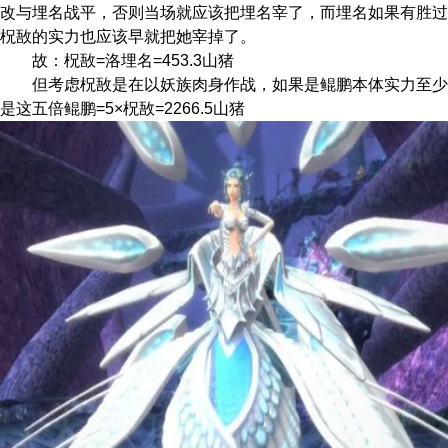
改与埋名战平，否则当场就应该把埋名宰了，而埋名如果有胜过
柷敔的实力也应该早就把她宰掉了。
故：柷敔=洛埋名=453.3山猪
但考虑柷敔是在以妖族肉身作战，如果是鲲鹏本体实力至少
是这五倍
鲲鹏=5×柷敔=2266.5山猪