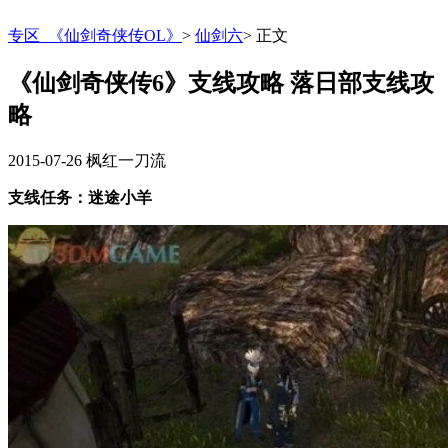
专区_《仙剑奇侠传OL》
>
仙剑六
>
正文
《仙剑奇侠传6》支线攻略 落日部支线攻
略
2015-07-26
枫红一刀流
支线任务：迷途小羊