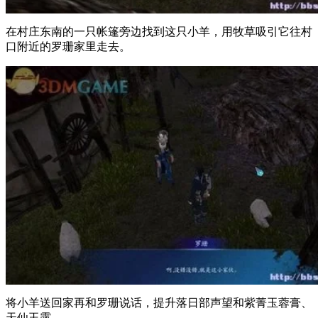
在村庄东南的一只帐篷旁边找到这只小羊，用牧草吸引它往村
口附近的罗珊家里走去。
将小羊送回家再和罗珊说话，提升落日部声望和紫菁玉蓉膏、
天仙玉露。