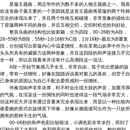
星璇主题曲，周志华作的为数不多的人物主题曲之一。我喜
欢这首曲子最主要的一个原因就是这首主题曲将星璇的两个性格
完全的体现出来了，并且两个性格互相碰撞，非常形象的描绘出
了星璇两种不同的身份，并且互相交织，交织时机也恰到好处。
整首乐曲的结构也比较新颖，分为四段，00~26秒为A段，
26~55秒为B段，55秒~1分16秒为C段，1分16秒~最后为B重复
段，分别描写出星璇内心中温柔惆怅，和在里蜀山妖界中作为小
头头所具有的威慑力这两种形象，并且这四段的和声连接几乎完
全一样，所以在我看来并没有什么高潮段这一说法。
A段一开始节奏感几乎全无，非常自由，笛子吹出悠扬的旋
律，带有一丝惆怅，好像在隐隐诉说着对絮儿的喜欢，但苦于自
己身体的原因认为自己不配去爱而感到一丝惆怅。
伴奏混响声非常浓厚，时不时会出现大鼓的声音，加重浑厚
的气氛，在渲染这一丝惆怅的同时也使得这一段气场非常宏大，
但这种宏大并没有通过音量来完全表现出来，而是以一种比较内
敛委婉的形式在旋律底下伴奏，好像从侧面描写出作为一只妖所
拥有的那种天生的气场。
00~06秒的和声色彩比较暗淡，小调色彩非常浓烈，而到了
07秒出现了大和弦，色彩明亮起来，与前面作对比，貌似想到