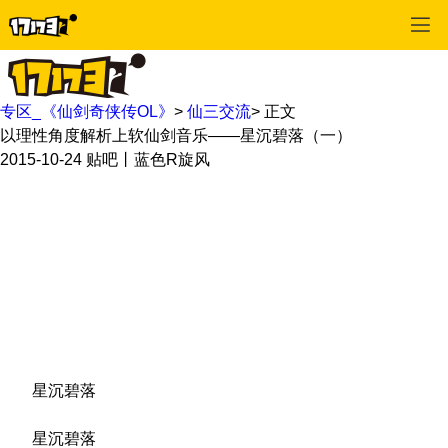
专区_《仙剑奇侠传OL》
>
仙三交流
>
正文
以理性角度解析上软仙剑音乐——星沉碧落（一）
2015-10-24
贴吧丨蓝色R旋风
星沉碧落
星沉碧落