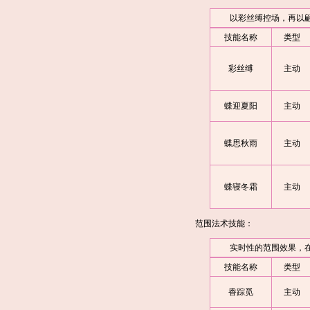
以彩丝缚控场，再以翩
技能名称
类型
彩丝缚
主动
蝶迎夏阳
主动
蝶思秋雨
主动
蝶寝冬霜
主动
范围法术技能：
实时性的范围效果，在队
技能名称
类型
香踪觅
主动