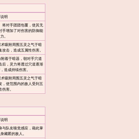
说明
』将对手团团包覆，使其无
对手增加了对伤害的防御能
力。
蝶术吸附周围五灵之气于暗
集攻击，造成五属性伤害。
力附着于暗器，朝对手穴道
击后，灵力将透过穴道逐渐
腑，造成持续伤害。
蝶术吸附周围五灵之气于暗
发，使范围内的敌人受到五
性伤害。
说明
身与队友嗅觉感应，藉此掌
隐身藏匿的敌人。