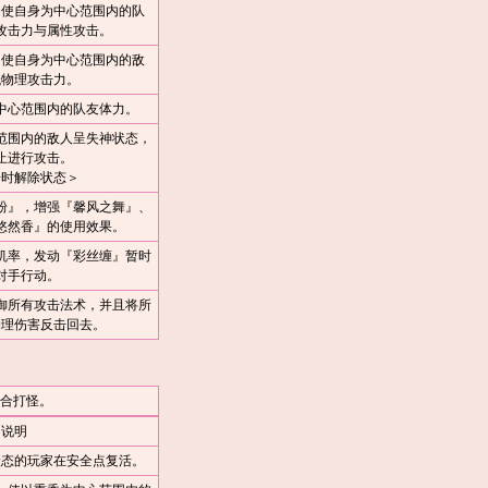
，使自身为中心范围内的队
攻击力与属性攻击。
，使自身为中心范围内的敌
低物理攻击力。
中心范围内的队友体力。
范围内的敌人呈失神状态，
止进行攻击。
击时解除状态＞
粉』，增强『馨风之舞』、
悠然香』的使用效果。
机率，发动『彩丝缠』暂时
对手行动。
御所有攻击法术，并且将所
物理伤害反击回去。
合打怪。
说明
状态的玩家在安全点复活。