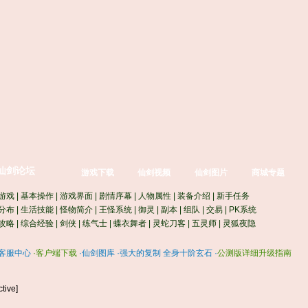
仙剑论坛
游戏下载
仙剑视频
仙剑图片
商城专题
游戏
|
基本操作
|
游戏界面
|
剧情序幕
|
人物属性
|
装备介绍
|
新手任务
分布
|
生活技能
|
怪物简介
|
王怪系统
|
御灵
|
副本
|
组队
|
交易
|
PK系统
攻略
|
综合经验
|
剑侠
|
练气士
|
蝶衣舞者
|
灵蛇刀客
|
五灵师
|
灵狐夜隐
客服中心
·
客户端下载
·
仙剑图库
·
强大的复制 全身十阶玄石
·
公测版详细升级指南
tive]