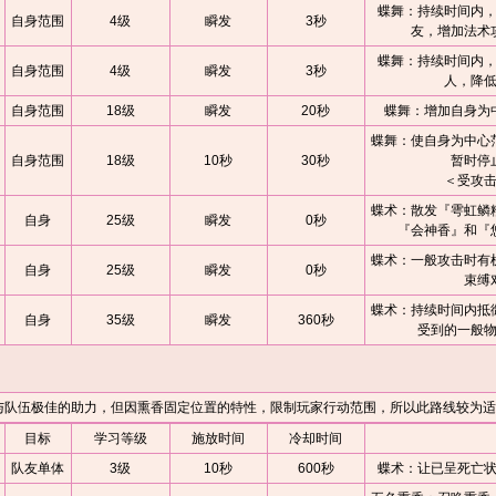
蝶舞：持续时间内
自身范围
4级
瞬发
3秒
友，增加法术
蝶舞：持续时间内
自身范围
4级
瞬发
3秒
人，降
自身范围
18级
瞬发
20秒
蝶舞：增加自身为
蝶舞：使自身为中心
自身范围
18级
10秒
30秒
暂时停
＜受攻
蝶术：散发『雩虹鳞
自身
25级
瞬发
0秒
『会神香』和『
蝶术：一般攻击时有
自身
25级
瞬发
0秒
束缚
蝶术：持续时间内抵
自身
35级
瞬发
360秒
受到的一般
伍极佳的助力，但因熏香固定位置的特性，限制玩家行动范围，所以此路线较为适
目标
学习等级
施放时间
冷却时间
队友单体
3级
10秒
600秒
蝶术：让已呈死亡