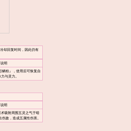
冷却回复时间，因此仍有
说明
彩鳞粉』，使用后可恢复自
体力与灵力。
说明
蝶术吸附周围五灵之气于暗
出伤敌，造成五属性伤害。