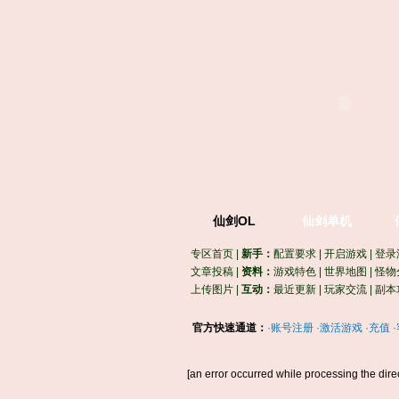
仙剑OL
仙剑单机
专区首页
|
新手：
配置要求
|
开启游戏
|
登录
文章投稿
|
资料：
游戏特色
|
世界地图
|
怪物
上传图片
|
互动：
最近更新
|
玩家交流
|
副本
官方快速通道：
·
账号注册
·
激活游戏
·
充值
·
[an error occurred while processing the direc