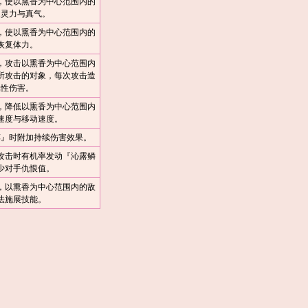
，使以熏香为中心范围内的
复灵力与真气。
，使以熏香为中心范围内的
恢复体力。
，攻击以熏香为中心范围内
所攻击的对象，每次攻击造
属性伤害。
，降低以熏香为中心范围内
速度与移动速度。
缚』时附加持续伤害效果。
攻击时有机率发动『沁露鳞
少对手仇恨值。
，以熏香为中心范围内的敌
法施展技能。