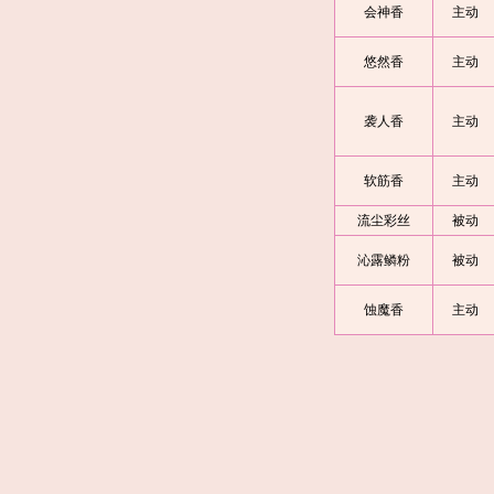
会神香
主动
悠然香
主动
袭人香
主动
软筋香
主动
流尘彩丝
被动
沁露鳞粉
被动
蚀魔香
主动