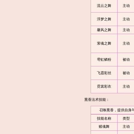
流云之舞
主动
浮梦之舞
主动
馨风之舞
主动
萦魂之舞
主动
雩虹鳞粉
被动
飞霞彩丝
被动
霓裳彩衣
主动
熏香法术技能：
召唤熏香，提供自身与队
技能名称
类型
赎魂舞
主动