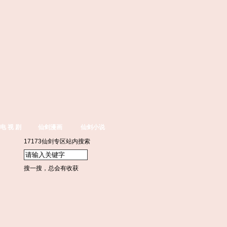
电 视 剧
仙剑漫画
仙剑小说
17173仙剑专区站内搜索
搜一搜，总会有收获