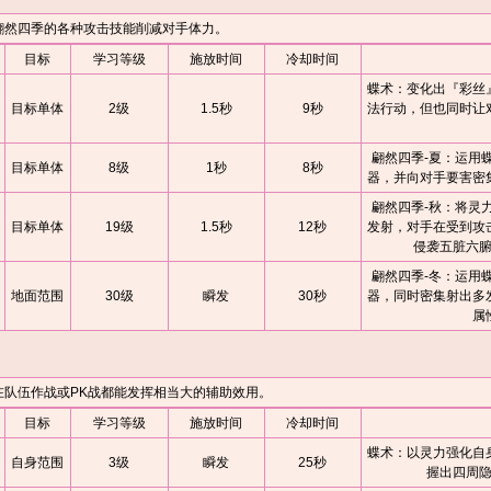
然四季的各种攻击技能削减对手体力。
目标
学习等级
施放时间
冷却时间
蝶术：变化出『彩丝
目标单体
2级
1.5秒
9秒
法行动，但也同时让
翩然四季-夏：运用
目标单体
8级
1秒
8秒
器，并向对手要害密
翩然四季-秋：将灵
目标单体
19级
1.5秒
12秒
发射，对手在受到攻
侵袭五脏六
翩然四季-冬：运用
地面范围
30级
瞬发
30秒
器，同时密集射出多
属
伍作战或PK战都能发挥相当大的辅助效用。
目标
学习等级
施放时间
冷却时间
蝶术：以灵力强化自
自身范围
3级
瞬发
25秒
握出四周