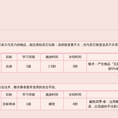
力与灵力的物品，能交易给其它玩家；虽然恢复量不大，但与其它恢复道具不共享
目标
学习等级
施放时间
冷却时间
蝶术：产生物品『五
自身
1级
1.5秒
3秒
身5%
击法术，蝶衣舞者最常使用的攻击手段。
目标
学习等级
施放时间
冷却时间
翩然四季-春：运用
目标单体
1级
瞬发
4秒
器，以迅捷的手法射