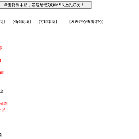
页
】
【
仙剑论坛
】 【
打印本页
】 【
发表评论/查看评论
】
票
)
指南
大全
转仙剑
出品
》
题