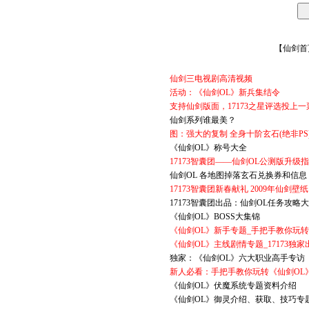
【
仙剑首
仙剑三电视剧高清视频
活动：《仙剑OL》新兵集结令
支持仙剑版面，17173之星评选投上一
仙剑系列谁最美？
图：强大的复制 全身十阶玄石(绝非PS
《仙剑OL》称号大全
17173智囊团——仙剑OL公测版升级
仙剑OL 各地图掉落玄石兑换券和信息
17173智囊团新春献礼 2009年仙剑壁纸
17173智囊团出品：仙剑OL任务攻略
《仙剑OL》BOSS大集锦
《仙剑OL》新手专题_手把手教你玩
《仙剑OL》主线剧情专题_17173独家
独家：《仙剑OL》六大职业高手专访
新人必看：手把手教你玩转《仙剑OL
《仙剑OL》伏魔系统专题资料介绍
《仙剑OL》御灵介绍、获取、技巧专