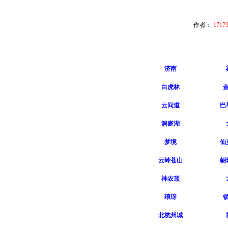
作者：
171
济南
白虎林
云间道
巴
洞庭湖
梦境
仙
云岭苍山
朝
神农顶
琅玡
北杭州城