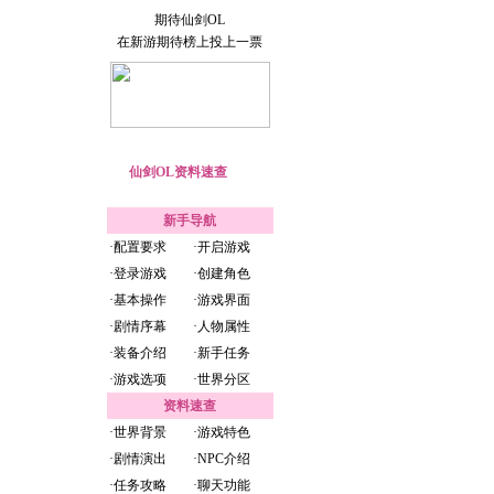
期待仙剑OL
在新游期待榜上投上一票
仙剑OL资料速查
新手导航
·
配置要求
·
开启游戏
·
登录游戏
·
创建角色
·
基本操作
·
游戏界面
·
剧情序幕
·
人物属性
·
装备介绍
·
新手任务
·
游戏选项
·
世界分区
资料速查
·
世界背景
·
游戏特色
·
剧情演出
·
NPC介绍
·
任务攻略
·
聊天功能