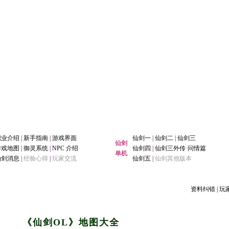
职业介绍
|
新手指南
|
游戏界面
仙剑一
|
仙剑二
|
仙剑三
仙剑
游戏地图
|
御灵系统
|
NPC 介绍
仙剑四
|
仙剑三外传·问情篇
单机
仙剑消息
|
经验心得
|
玩家交流
仙剑五
|
仙剑其他版本
资料纠错
|
玩
《仙剑OL》地图大全