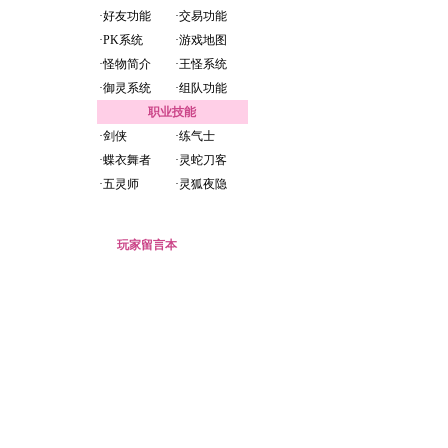
·
好友功能
·
交易功能
·
PK系统
·
游戏地图
·
怪物简介
·
王怪系统
·
御灵系统
·
组队功能
职业技能
·
剑侠
·
练气士
·
蝶衣舞者
·
灵蛇刀客
·
五灵师
·
灵狐夜隐
玩家留言本