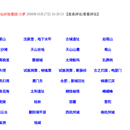
73仙剑智囊团:小梦
2008年10月27日 10:30:53
【
发表评论/查看评论
】
梁山
沈家堡，地下水牢
古城遗址
姑瑶山
金沙滩
天山谷地
天山山麓
蜀山
蜀栈道
鄷都城
太湖船坞
乱葬岗
大理
试炼洞窟，销魂窟
试炼洞窟，断肠径
古之巴国，鸣瑟门
灵幻境
雁门关
全肥，新城旧址
钱塘江滨
珠花海
太和遗址
精怪秘境
峨嵋峰
龙陵
桂林
苗疆
普陀
锁云台
鄱阳湖平原
西杭州城
南杭州城
鼠洞
地城