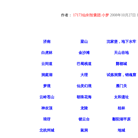
作者：
17173仙剑智囊团:小梦
2008年10月27日 1
济南
梁山
沈家堡，地下水牢
白虎林
金沙滩
天山谷地
云间道
巴蜀栈道
鄷都城
洞庭湖
大理
试炼洞窟，销魂窟
梦境
仙灵幻境
雁门关
云岭苍山
朝珠花海
太和遗址
神农顶
龙陵
桂林
琅玡
锁云台
鄱阳湖平原
北杭州城
鼠洞
地城