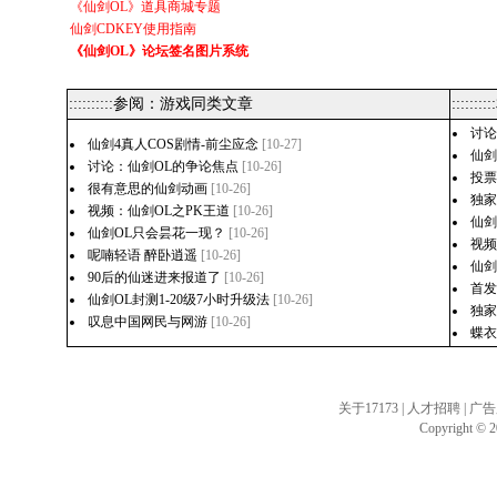
《仙剑OL》道具商城专题
仙剑CDKEY使用指南
《仙剑OL》论坛签名图片系统
::::::::::参阅：游戏同类文章
:::::
讨论
仙剑4真人COS剧情-前尘应念
[10-27]
仙剑
讨论：仙剑OL的争论焦点
[10-26]
投
很有意思的仙剑动画
[10-26]
独家
视频：仙剑OL之PK王道
[10-26]
仙剑
仙剑OL只会昙花一现？
[10-26]
视
呢喃轻语 醉卧逍遥
[10-26]
仙剑
90后的仙迷进来报道了
[10-26]
首
仙剑OL封测1-20级7小时升级法
[10-26]
独
叹息中国网民与网游
[10-26]
蝶
关于17173
|
人才招聘
|
广告
Copyright © 20