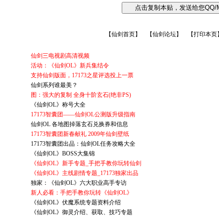
【
仙剑首页
】
【
仙剑论坛
】 【
打印本页
仙剑三电视剧高清视频
活动：《仙剑OL》新兵集结令
支持仙剑版面，17173之星评选投上一票
仙剑系列谁最美？
图：强大的复制 全身十阶玄石(绝非PS)
《仙剑OL》称号大全
17173智囊团——仙剑OL公测版升级指南
仙剑OL 各地图掉落玄石兑换券和信息
17173智囊团新春献礼 2009年仙剑壁纸
17173智囊团出品：仙剑OL任务攻略大全
《仙剑OL》BOSS大集锦
《仙剑OL》新手专题_手把手教你玩转仙剑
《仙剑OL》主线剧情专题_17173独家出品
独家：《仙剑OL》六大职业高手专访
新人必看：手把手教你玩转《仙剑OL》
《仙剑OL》伏魔系统专题资料介绍
《仙剑OL》御灵介绍、获取、技巧专题