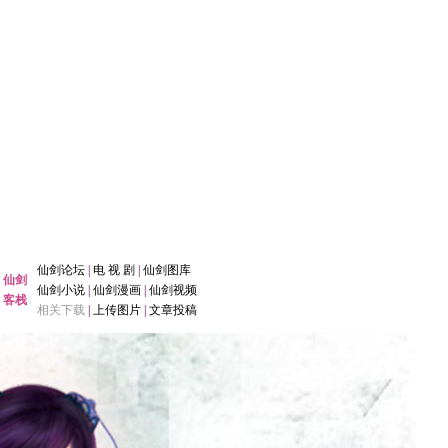
仙剑论坛
|
电 视 剧
|
仙剑图库
仙剑
仙剑小说
|
仙剑漫画
|
仙剑视频
客栈
相关下载
|
上传图片
|
文章投稿