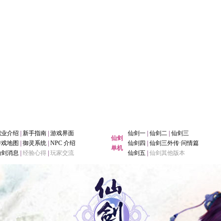
职业介绍
|
新手指南
|
游戏界面
仙剑一
|
仙剑二
|
仙剑三
仙剑
游戏地图
|
御灵系统
|
NPC 介绍
仙剑四
|
仙剑三外传·问情篇
单机
仙剑消息
|
经验心得
|
玩家交流
仙剑五
|
仙剑其他版本