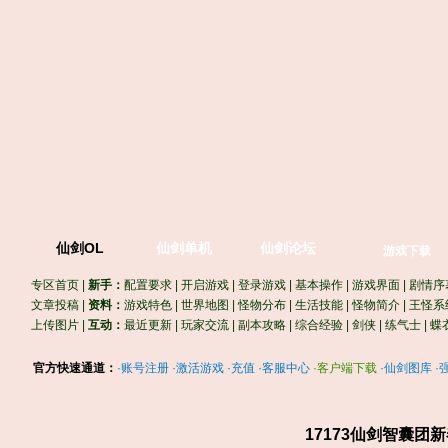
仙剑OL
仙剑单机
仙剑论坛
游戏下载
专区首页
|
新手：
配置要求
|
开启游戏
|
登录游戏
|
基本操作
|
游戏界面
|
剧情序
文章投稿
|
资料：
游戏特色
|
世界地图
|
怪物分布
|
生活技能
|
怪物简介
|
王怪系
上传图片
|
互动：
最近更新
|
玩家交流
|
副本攻略
|
综合经验
|
剑侠
|
练气士
|
蝶
官方快速通道：
·
账号注册
·
激活游戏
·
充值
·
客服中心
·
客户端下载
·
仙剑图库
·
17173仙剑智囊团