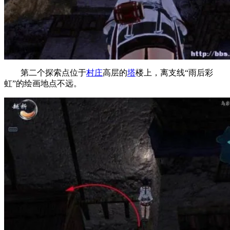
第二个探索点位于
村庄
高层的
塔
楼上，离支线“雨后彩
虹”的绘画地点不远。