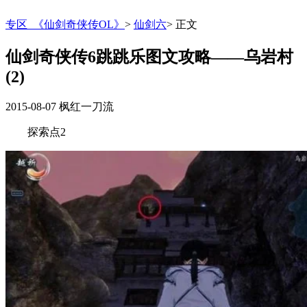
专区_《仙剑奇侠传OL》
>
仙剑六
>
正文
仙剑奇侠传6跳跳乐图文攻略——乌岩村
(2)
2015-08-07
枫红一刀流
探索点2