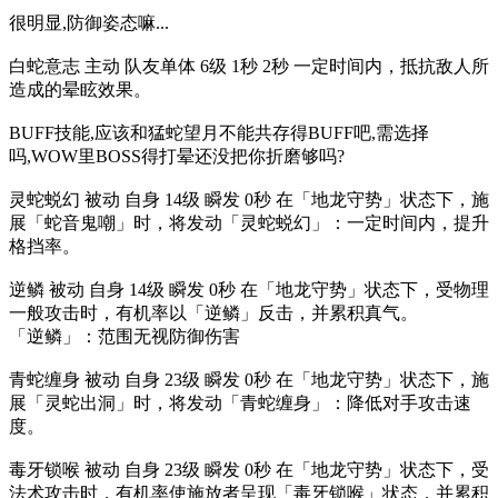
很明显,防御姿态嘛...
白蛇意志 主动 队友单体 6级 1秒 2秒 一定时间内，抵抗敌人所
造成的晕眩效果。
BUFF技能,应该和猛蛇望月不能共存得BUFF吧,需选择
吗,WOW里BOSS得打晕还没把你折磨够吗?
灵蛇蜕幻 被动 自身 14级 瞬发 0秒 在「地龙守势」状态下，施
展「蛇音鬼嘲」时，将发动「灵蛇蜕幻」：一定时间内，提升
格挡率。
逆鳞 被动 自身 14级 瞬发 0秒 在「地龙守势」状态下，受物理
一般攻击时，有机率以「逆鳞」反击，并累积真气。
「逆鳞」：范围无视防御伤害
青蛇缠身 被动 自身 23级 瞬发 0秒 在「地龙守势」状态下，施
展「灵蛇出洞」时，将发动「青蛇缠身」：降低对手攻击速
度。
毒牙锁喉 被动 自身 23级 瞬发 0秒 在「地龙守势」状态下，受
法术攻击时，有机率使施放者呈现「毒牙锁喉」状态，并累积