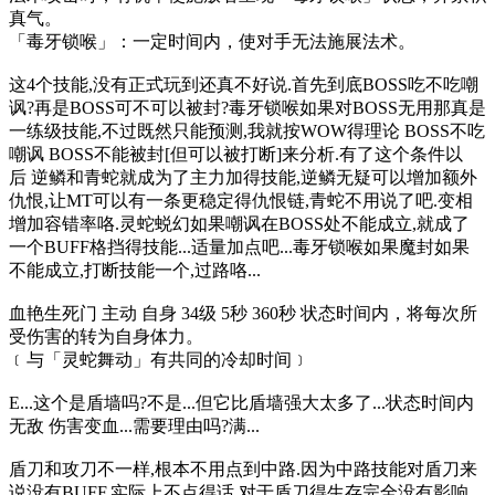
真气。
「毒牙锁喉」：一定时间内，使对手无法施展法术。
这4个技能,没有正式玩到还真不好说.首先到底BOSS吃不吃嘲
讽?再是BOSS可不可以被封?毒牙锁喉如果对BOSS无用那真是
一练级技能,不过既然只能预测,我就按WOW得理论 BOSS不吃
嘲讽 BOSS不能被封[但可以被打断]来分析.有了这个条件以
后 逆鳞和青蛇就成为了主力加得技能,逆鳞无疑可以增加额外
仇恨,让MT可以有一条更稳定得仇恨链,青蛇不用说了吧.变相
增加容错率咯.灵蛇蜕幻如果嘲讽在BOSS处不能成立,就成了
一个BUFF格挡得技能...适量加点吧...毒牙锁喉如果魔封如果
不能成立,打断技能一个,过路咯...
血艳生死门 主动 自身 34级 5秒 360秒 状态时间内，将每次所
受伤害的转为自身体力。
﹝与「灵蛇舞动」有共同的冷却时间﹞
E...这个是盾墙吗?不是...但它比盾墙强大太多了...状态时间内
无敌 伤害变血...需要理由吗?满...
盾刀和攻刀不一样,根本不用点到中路.因为中路技能对盾刀来
说没有BUFF,实际上不点得话,对于盾刀得生存完全没有影响.