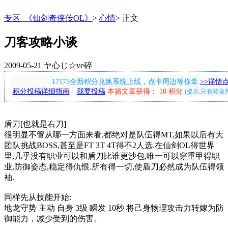
专区_《仙剑奇侠传OL》
>
心情
>
正文
刀客攻略小谈
2009-05-21
ヤ心じ☆ve碎
17173全新积分兑换系统上线，点卡周边等你拿
>>详情
积分投稿详细指南
我要投稿
本篇文章获得： 10 积分
(提示:只有登录
盾刀[也就是右刀]
很明显不管从哪一方面来看,都绝对是队伍得MT,如果以后有大
团队挑战BOSS,甚至是FT 3T 4T得不2人选.在仙剑OL得世界
里,几乎没有职业可以和盾刀比谁更沙包,唯一可以穿重甲得职
业,防御姿态,稳定得仇恨.所有得一切,使盾刀必然成为队伍得领
袖.
同样先从技能开始:
地龙守势 主动 自身 3级 瞬发 10秒 将己身物理攻击力转嫁为防
御能力，减少受到的伤害。