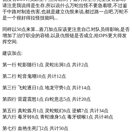
请注意我说得是生存,所以说什么万蛇拉怪不要急着喷,不过鉴
于中路对制造伤害,也就是建立仇恨来说,都过路一点吧.万蛇不
是一个很好得拉怪技能吗...
同样以50点来算...盾刀加点应该更注意自己对队员得影响,是否
增加了治疗职业的容错,以及仇恨链是否成立,给DPS更大得发
挥空间.
建议加点:
第一行 蛇影随行1点 灵蛇出洞1点 共计2点
第二行 蛇音鬼嘲10点 共计12点
第三行 飞蛇逐日1点 地龙守势1点 共计14点
第四行 雷霆震怒1点 白蛇意志5点 共计20点
第五行 真蛇炼月1点 灵蛇蜕幻6点 逆鳞7点 共计34点
第六行 毒牙转8点 青蛇缠身5点 毒牙锁喉1点 共计48点
第七行 血艳生死门2点 共计50点