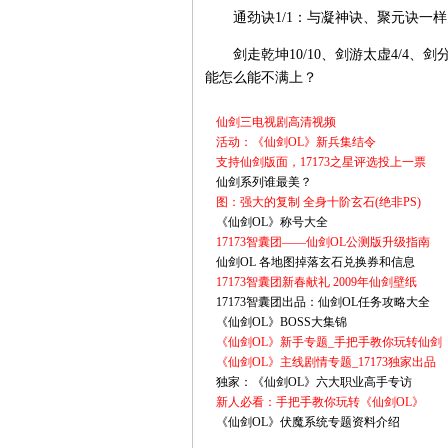
通劲诀1/1：与凝神诀、聚元诀一样
剑走乾坤10/10、剑游太虚4/4、剑分
能怎么能不满上？
仙剑三电视剧高清视频
活动：《仙剑OL》新兵集结令
支持仙剑版面，17173之星评选投上一票
仙剑系列谁最美？
图：强大的复制 全身十阶玄石(绝非PS)
《仙剑OL》称号大全
17173智囊团——仙剑OL公测版升级指南
仙剑OL 各地图掉落玄石兑换券和信息
17173智囊团新春献礼 2009年仙剑壁纸
17173智囊团出品：仙剑OL任务攻略大全
《仙剑OL》BOSS大集锦
《仙剑OL》新手专题_手把手教你玩转仙剑
《仙剑OL》主线剧情专题_17173独家出品
独家：《仙剑OL》六大职业高手专访
新人必看：手把手教你玩转《仙剑OL》
《仙剑OL》伏魔系统专题资料介绍