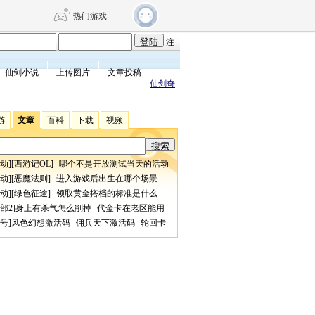
热门游戏
注
仙剑小说
上传图片
文章投稿
DNF
传奇4
仙剑奇
游
文章
百科
下载
视频
剑网3旗舰版
新天龙八部
动
][
西游记OL
]
哪个不是开放测试当天的活动
自由
诛仙世界
仙剑世界
动
][
恶魔法则
]
进入游戏后出生在哪个场景
动
][
绿色征途
]
领取黄金搭档的标准是什么
部2
]
身上有杀气怎么削掉
代金卡在老区能用
号
]
风色幻想激活码
佣兵天下激活码
轮回卡