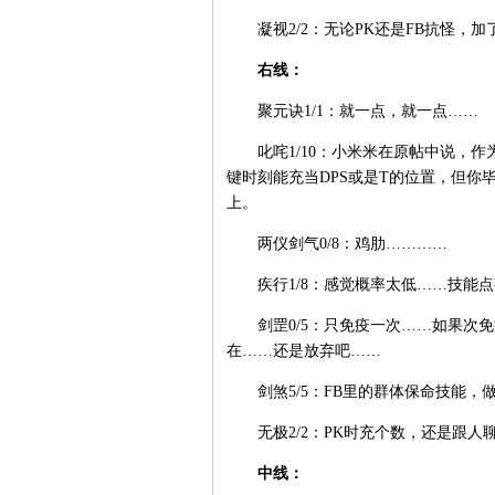
凝视2/2：无论PK还是FB抗怪，加
右线：
聚元诀1/1：就一点，就一点……
叱咤1/10：小米米在原帖中说，作
键时刻能充当DPS或是T的位置，但你
上。
两仪剑气0/8：鸡肋…………
疾行1/8：感觉概率太低……技能点
剑罡0/5：只免疫一次……如果次免
在……还是放弃吧……
剑煞5/5：FB里的群体保命技能，
无极2/2：PK时充个数，还是跟人
中线：