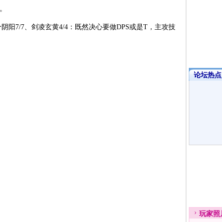
。
阴阳7/7、剑凌玄黄4/4：既然决心要做DPS或是T，主攻技
论坛热点·
玩家
照