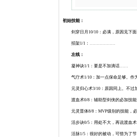
初始技能：
剑穿日月10/10：必满，原因见下面
招架1/1：………………
左线：
凝神诀1/1：要是不加滴话……
气疗术1/10：加一点保命足够。作为
元灵归心术3/10：原因同上。不过
渡血术0/8：辅助型剑侠的必加技能
元灵晋体8/8：MVP级别的技能，
活步诀0/5：用处不大，再说渡血术
活脉1/5：很好的被动，可惜为了节