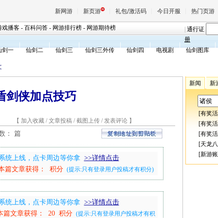
新网游
新页游
礼包/激活码
今日开服
热门页游
游戏播客
-
百科问答
-
网游排行榜
-
网游期待榜
|
通行证
册
仙剑一
仙剑二
仙剑三
仙剑三外传
仙剑四
电视剧
仙剑图库
魔兽
文
新闻
新
天堂
盾剑侠加点技巧
[
有奖活
王权与
8 【
加入收藏
/
文章投稿
/
截图上传
/
发表评论
】
[
有奖活
总数：
篇
[
有奖活
[
天龙八
[
新游账
兑换系统上线，点卡周边等你拿
>>详情点击
本篇文章获得：
积分
(提示:只有登录用户投稿才有积分)
兑换系统上线，点卡周边等你拿
>>详情点击
本篇文章获得： 20 积分
(提示:只有登录用户投稿才有积