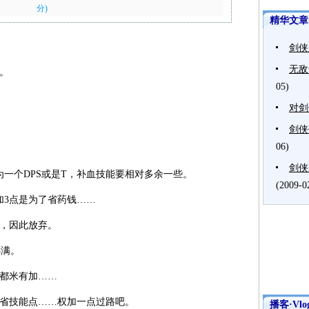
分)
精华文章
剑侠
无敌
。
05)
对剑
剑侠
06)
剑侠
一个DPS或是T，补血技能要相对多余一些。
(2009-0
加3点是为了省药钱……
，因此放弃。
必满。
都米有加……
省技能点……权加一点过路吧。
播客·Vlo