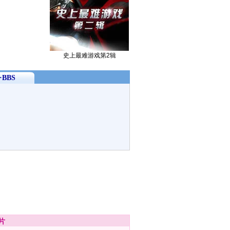
史上最难游戏第2辑
BBS
片