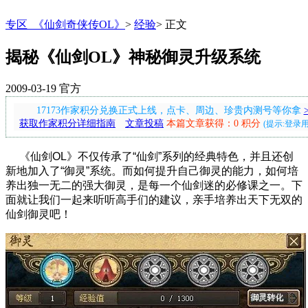
专区_《仙剑奇侠传OL》
>
经验
>
正文
揭秘《仙剑OL》神秘御灵升级系统
2009-03-19
官方
17173作家积分兑换正式上线，点卡、周边、珍贵内测号等你拿
获取作家积分详细指南
文章投稿
本篇文章获得：0 积分
(提示:登录
《仙剑OL》不仅传承了“仙剑”系列的经典特色，并且还创
新地加入了“御灵”系统。而如何提升自己御灵的能力，如何培
养出独一无二的强大御灵，是每一个仙剑迷的必修课之一。下
面就让我们一起来听听高手们的建议，亲手培养出天下无双的
仙剑御灵吧！