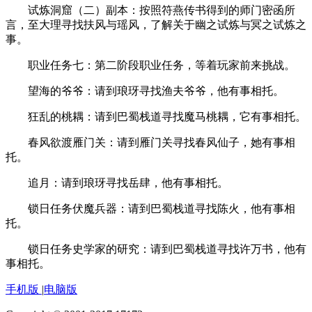
试炼洞窟（二）副本：按照符燕传书得到的师门密函所
言，至大理寻找扶风与瑶风，了解关于幽之试炼与冥之试炼之
事。
职业任务七：第二阶段职业任务，等着玩家前来挑战。
望海的爷爷：请到琅玡寻找渔夫爷爷，他有事相托。
狂乱的桃耦：请到巴蜀栈道寻找魔马桃耦，它有事相托。
春风欲渡雁门关：请到雁门关寻找春风仙子，她有事相
托。
追月：请到琅玡寻找岳肆，他有事相托。
锁日任务伏魔兵器：请到巴蜀栈道寻找陈火，他有事相
托。
锁日任务史学家的研究：请到巴蜀栈道寻找许万书，他有
事相托。
手机版
|
电脑版