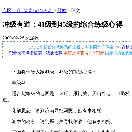
专区_《仙剑奇侠传OL》
>
经验
>
正文
冲级有道：41级到45级的综合练级心得
2009-02-26
久游网
17173全新积分兑换系统上线，点卡周边等你拿
>>>详情
积分投稿详细指南
我要投稿
本篇文章获得：0 积分
(提示:只有登录
下面将带给大家41级—45级的练级心得：
等级41
适合此等级的地图是：琅玡、雁门关、天山谷地、巴蜀栈
道。
化解恩怨：请到济南寻找冯甄，她有事相托。
湖中的秘密：请到雁门关寻找佑俊，他有事相托。