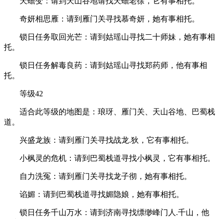
天蟾变：请到天山谷地请找天蟾老徐，它有事相托。
奇妍相思雁：请到雁门关寻找慕奇妍，她有事相托。
锁日任务取回光芒：请到姑瑶山寻找二十师妹，她有事相
托。
锁日任务解毒良药：请到姑瑶山寻找郑药师，他有事相
托。
等级42
适合此等级的地图是：琅玡、雁门关、天山谷地、巴蜀栈
道。
兴盛龙族：请到雁门关寻找战龙.狄，它有事相托。
小枫灵的危机：请到巴蜀栈道寻找小枫灵，它有事相托。
自力洗冤：请到雁门关寻找龙子彻，她有事相托。
谄媚：请到巴蜀栈道寻找媚隐娘，她有事相托。
锁日任务千山万水：请到济南寻找缥缈峰门人.千山，他