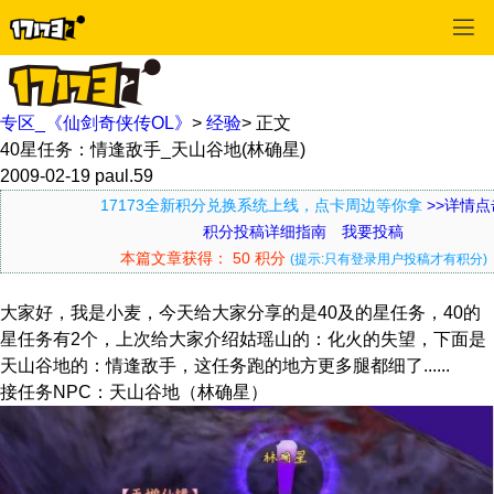
专区_《仙剑奇侠传OL》
>
经验
>
正文
40星任务：情逢敌手_天山谷地(林确星)
2009-02-19
paul.59
17173全新积分兑换系统上线，点卡周边等你拿
>>详情点
积分投稿详细指南
我要投稿
本篇文章获得： 50 积分
(提示:只有登录用户投稿才有积分)
大家好，我是小麦，今天给大家分享的是40及的星任务，40的
星任务有2个，上次给大家介绍姑瑶山的：化火的失望，下面是
天山谷地的：情逢敌手，这任务跑的地方更多腿都细了......
接任务NPC：天山谷地（林确星）