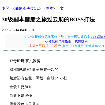
专区_《仙剑奇侠传OL》
>
副本
>
正文
30级副本赌船之旅过云舫的BOSS打法
2009-02-14
84018070
17173全新积分兑换系统上线，点卡周边等你拿
>>>详情
积分投稿详细指南
我要投稿
本篇文章获得：0 积分
(提示:只有登录用户投稿才有积分)
12号船坞:双六骰魔
BOSS就是3个骰子叠在一起的
然后还有金骰，黑骰，白骰3个小怪
金骰主要加血
白骰不是很强
黑骰没攻击只吸蓝