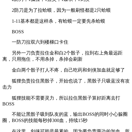
2防刀是为了拉蛤蟆，因为一般刷怪都是2只蛤蟆
1-11基本都是这样杀，有蛤蟆一定要先杀蛤蟆
BOSS
一防刀拉双六到楼梯口卡住
另外一刀负责拉住金和白2个骰子，拉到右上角最远距
离，只用拖住，不用杀掉，杀掉会刷新
金白两个骰子打人不疼，自己吃药和剑侠加血就足够了
狐狸负责拉住黑骰子，开始也说了，黑骰子只吸蓝没有攻
击力
狐狸技能不需要灵力，所以拉住黑骰子算好距离去打
BOSS
不能让黑骰子吸到队友的蓝，输出BOSS的同时小心躲圈
圈，BOSS的技能每秒掉300血，持续15秒
在这里，剑侠可能是最累的，因为要负责两边的加血，所