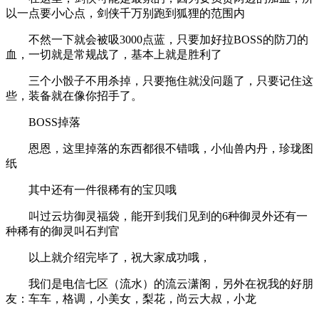
以一点要小心点，剑侠千万别跑到狐狸的范围内
不然一下就会被吸3000点蓝，只要加好拉BOSS的防刀的
血，一切就是常规战了，基本上就是胜利了
三个小骰子不用杀掉，只要拖住就没问题了，只要记住这
些，装备就在像你招手了。
BOSS掉落
恩恩，这里掉落的东西都很不错哦，小仙兽内丹，珍珑图
纸
其中还有一件很稀有的宝贝哦
叫过云坊御灵福袋，能开到我们见到的6种御灵外还有一
种稀有的御灵叫石判官
以上就介绍完毕了，祝大家成功哦，
我们是电信七区（流水）的流云潇阁，另外在祝我的好朋
友：车车，格调，小美女，梨花，尚云大叔，小龙