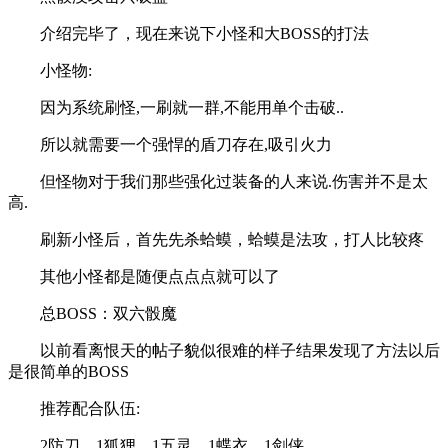
介绍完毕了，现在来说下小怪和大BOSS的打法
小怪物:
因为系统刷怪,一刷就一群,不能用单个击破..
所以就需要一个强悍的盾刀存在,吸引火力
但怪物对于我们那些强化过装备的人来说.伤害并不是太
高.
刷新小怪后，首先先杀蛤蟆，蛤蟆是法攻，打人比较疼
其他小怪都是随便点点点就可以了
总BOSS：双六骰魔
以前看离恨天的帖子貌似很难的样子结果发现了方法以后
是很简单的BOSS
推荐配合队伍:
2防刀，1狐狸，1五灵，1蝶衣，1剑侠