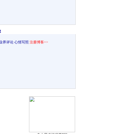
g
业界评论
心情写照
注册博客>>