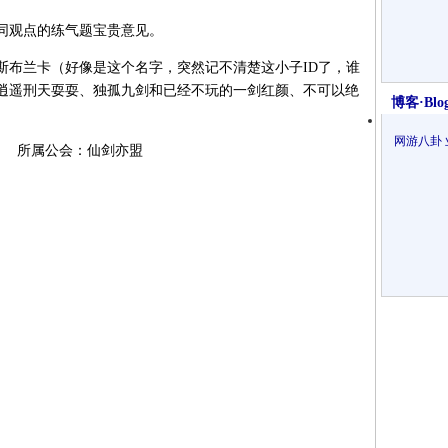
观点的练气题宝贵意见。
布兰卡（好像是这个名字，突然记不清楚这小子ID了，谁
逍遥刑天耍耍、独孤九剑和已经不玩的一剑红颜、不可以绝
博客·Blo
网游八卦
 所属公会：仙剑亦盟