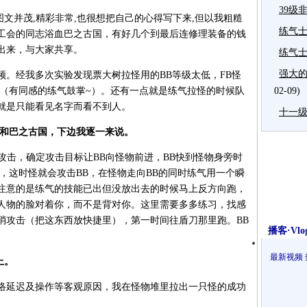
39级
图文并茂,精彩非常,也很想把自己的心得写下来,但以我粗糙
练气
工会的同志浴血巴之古国，有好几个到最后连修理装备的钱
出来，与大家共享。
练气
强大的
经我多次实验发现票大树拉怪用的BB等级太低，FB怪
，（有同感的练气鼓掌~）。还有一点就是练气拉怪的时候队
02-09)
就是只能看见名字而看不到人。
十一
之和巴之古国，下边我逐一来说。
选攻击，确定攻击目标让BB向怪物前进，BB快到怪物身旁时
，这时怪就会攻击BB，在怪物走向BB的同时练气用一个瞬
注意的是练气的技能已出但没放出去的时候马上反方向跑，
人物的脸对着你，而不是背对你。这里需要多多练习，找感
消攻击（把这东西放快捷里），第一时间往盾刀那里跑。BB
播客·Vlo
最新视频
上。
延迟及操作等客观原因，我在怪物堆里拉出一只怪的成功