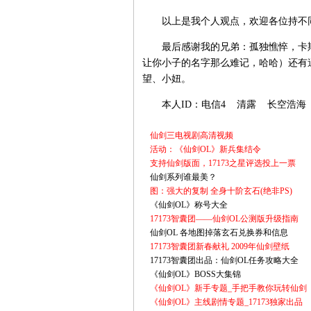
以上是我个人观点，欢迎各位持不同
最后感谢我的兄弟：孤独憔悴，卡斯
让你小子的名字那么难记，哈哈）还有
望、小妞。
本人ID：电信4 清露 长空浩海
仙剑三电视剧高清视频
活动：《仙剑OL》新兵集结令
支持仙剑版面，17173之星评选投上一票
仙剑系列谁最美？
图：强大的复制 全身十阶玄石(绝非PS)
《仙剑OL》称号大全
17173智囊团——仙剑OL公测版升级指南
仙剑OL 各地图掉落玄石兑换券和信息
17173智囊团新春献礼 2009年仙剑壁纸
17173智囊团出品：仙剑OL任务攻略大全
《仙剑OL》BOSS大集锦
《仙剑OL》新手专题_手把手教你玩转仙剑
《仙剑OL》主线剧情专题_17173独家出品