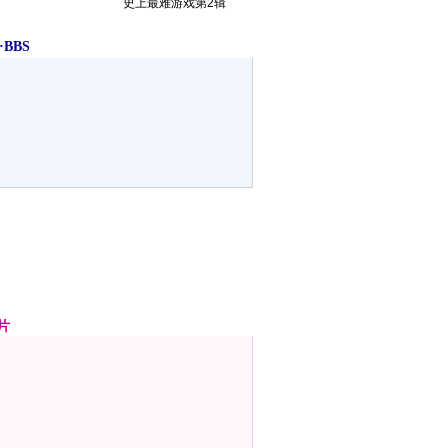
史上最难游戏第2辑
BBS
片