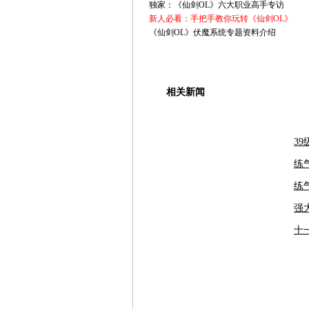
独家：《仙剑OL》六大职业高手专访
新人必看：手把手教你玩转《仙剑OL》
《仙剑OL》伏魔系统专题资料介绍
相关新闻
3
练
练
强
十