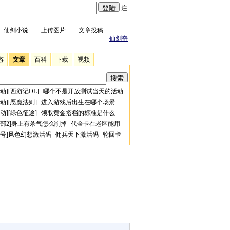
注
仙剑小说
上传图片
文章投稿
仙剑奇
游
文章
百科
下载
视频
动
][
西游记OL
]
哪个不是开放测试当天的活动
动
][
恶魔法则
]
进入游戏后出生在哪个场景
动
][
绿色征途
]
领取黄金搭档的标准是什么
部2
]
身上有杀气怎么削掉
代金卡在老区能用
号
]
风色幻想激活码
佣兵天下激活码
轮回卡