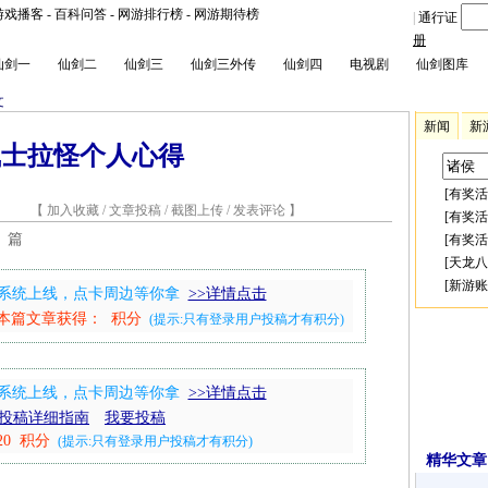
游戏播客
-
百科问答
-
网游排行榜
-
网游期待榜
|
通行证
册
仙剑一
仙剑二
仙剑三
仙剑三外传
仙剑四
电视剧
仙剑图库
文
新闻
新
气士拉怪个人心得
[
有奖活
3 【
加入收藏
/
文章投稿
/
截图上传
/
发表评论
】
[
有奖活
：
篇
[
有奖活
[
天龙八
[
新游账
兑换系统上线，点卡周边等你拿
>>详情点击
本篇文章获得：
积分
(提示:只有登录用户投稿才有积分)
兑换系统上线，点卡周边等你拿
>>详情点击
投稿详细指南
我要投稿
0 积分
(提示:只有登录用户投稿才有积分)
精华文章