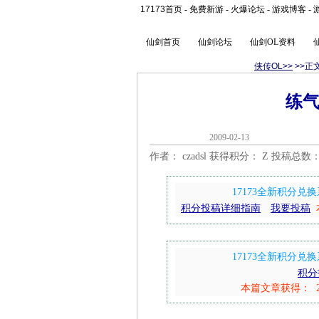
17173首页
-
免费新游
-
火爆论坛
-
游戏博客
-
仙剑首页
仙剑论坛
仙剑OL资料
侠传OL>>
>>正
练
2009-02-1
作者： czadsl 获得积分：
Z 投稿总数
17173全新积分
积分投稿详细指南
我要投稿
17173全新积分
积分
本篇文章获得： 2