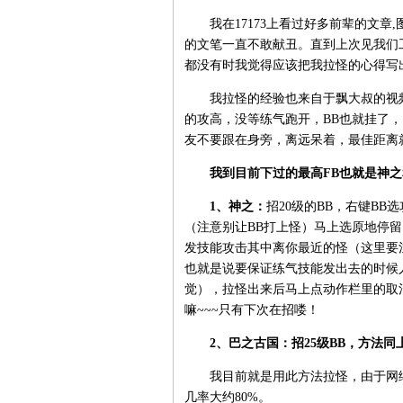
我在17173上看过好多前辈的文章,
的文笔一直不敢献丑。直到上次见我们
都没有时我觉得应该把我拉怪的心得写
我拉怪的经验也来自于飘大叔的视频。
的攻高，没等练气跑开，BB也就挂了
友不要跟在身旁，离远呆着，最佳距离
我到目前下过的最高FB也就是神
1、神之：
招20级的BB，右键BB
（注意别让BB打上怪）马上选原地停留
发技能攻击其中离你最近的怪（这里要
也就是说要保证练气技能发出去的时候
觉），拉怪出来后马上点动作栏里的取
嘛~~~只有下次在招喽！
2、巴之古国：招25级BB，方法同
我目前就是用此方法拉怪，由于网络
几率大约80%。