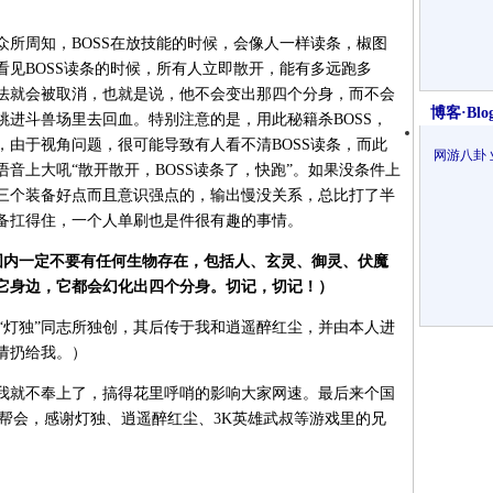
周知，BOSS在放技能的时候，会像人一样读条，椒图
看见BOSS读条的时候，所有人立即散开，能有多远跑多
法就会被取消，也就是说，他不会变出那四个分身，而不会
博客·Blo
跳进斗兽场里去回血。特别注意的是，用此秘籍杀BOSS，
，由于视角问题，很可能导致有人看不清BOSS读条，而此
网游八卦
音上大吼“散开散开，BOSS读条了，快跑”。如果没条件上
三个装备好点而且意识强点的，输出慢没关系，总比打了半
备扛得住，一个人单刷也是件很有趣的事情。
内一定不要有任何生物存在，包括人、玄灵、御灵、伏魔
它身边，它都会幻化出四个分身。切记，切记！）
灯独”同志所独创，其后传于我和逍遥醉红尘，并由本人进
请扔给我。）
就不奉上了，搞得花里呼哨的影响大家网速。最后来个国
帮会，感谢灯独、逍遥醉红尘、3K英雄武叔等游戏里的兄