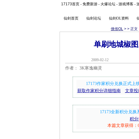
17173首页
-
免费新游
-
火爆论坛
-
游戏博客
-
仙剑首页
仙剑论坛
仙剑OL资料
侠传OL
>
> 正文
单刷地城椒图
2009-02-1
作者： 3K寒逸幽灵
17173作家积分兑换正式
获取作家积分详细指南
文章投
17173全新积分
积分
本篇文章获得：