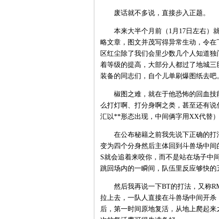
废话就不多说，直接步入正题。
本来大半个月前（1月17日左右）就
略文章，图文并茂写得异常生动，令在
区红尘除了我们会里少数几个人知道独
着等级的提高，大部分人都过了地城三
装备的同志们，自个儿单刷爆图纸去吧
椒图之难，就在于他恐怖的回血技能
么打灯啊、打分身啊之类，甚至还有说
汇以**形态出现，中间俩字用XX代替
在公布秘籍之前我先说下正确的打法，
变为四个分身然后主体回到斗兽场中间
S就会追着来咬你，而不是站在场子中间
跳回场内的一瞬间，队伍里反应够快的五
然后我再说一下BT的打法，又称RM
拉上去，一队人直接在斗兽场中间开杀
后，第一时间原地复活，从地上爬起来