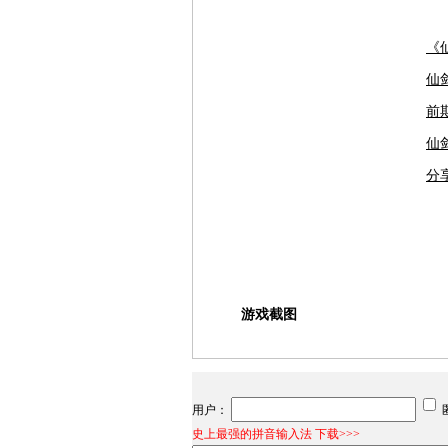
《
仙
前
仙剑
分
游戏截图
用户：
史上最强的拼音输入法 下载>>>