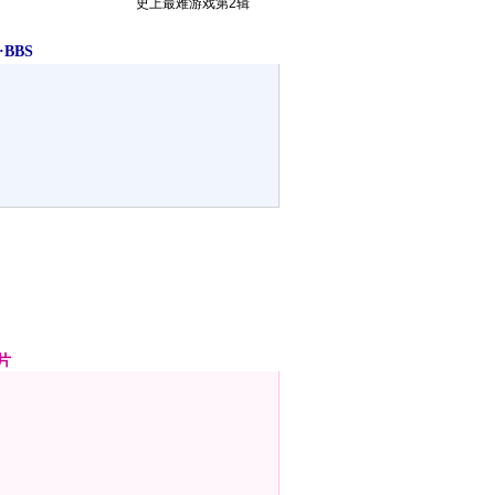
史上最难游戏第2辑
BBS
片