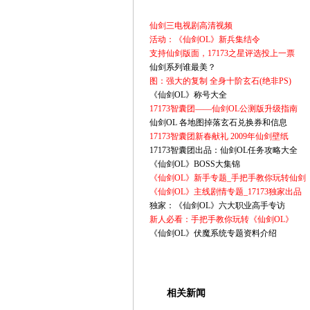
仙剑三电视剧高清视频
活动：《仙剑OL》新兵集结令
支持仙剑版面，17173之星评选投上一票
仙剑系列谁最美？
图：强大的复制 全身十阶玄石(绝非PS)
《仙剑OL》称号大全
17173智囊团——仙剑OL公测版升级指南
仙剑OL 各地图掉落玄石兑换券和信息
17173智囊团新春献礼 2009年仙剑壁纸
17173智囊团出品：仙剑OL任务攻略大全
《仙剑OL》BOSS大集锦
《仙剑OL》新手专题_手把手教你玩转仙剑
《仙剑OL》主线剧情专题_17173独家出品
独家：《仙剑OL》六大职业高手专访
新人必看：手把手教你玩转《仙剑OL》
《仙剑OL》伏魔系统专题资料介绍
相关新闻