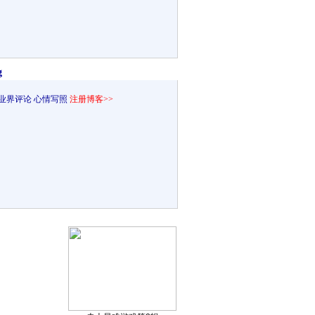
g
业界评论
心情写照
注册博客>>