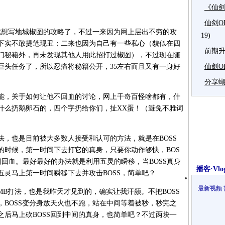
《仙剑
仙剑O
想写地城椒图的攻略了，不过一来因为网上层出不穷的攻
19)
下实不敢提笔现丑；二来也因为自己有一些私心（貌似在四
前期
门秘籍外，再未发现其他人用此招打过椒图），不过现在随
巨头任务了，所以忍痛将秘籍公开，35左右而且又有一身好
仙剑O
。
分享蝴
，关于如何让他不回血的讨论，网上千奇百怪啥都有，什
什么扔鹅卵石的，四个字扔给你们，扯XX蛋！（避免不雅词
）
也是目前被大多数人接受和认可的方法，就是在BOSS
的时候，第一时间下去打它的真身，只要你动作够快，BOS
回血。最好最好的办法就是利用五灵的瞬移，当BOSS真身
播客·Vlo
灵马上第一时间瞬移下去并攻击BOSS，简单吧？
最新视频
B打法，也是我昨天才见到的，确实让我汗颜。不把BOSS
，BOSS变分身放天火也不跑，站在中间等着被秒，秒完之
之后马上砍BOSS回到中间的真身，也简单吧？不过两块一