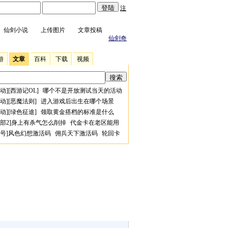
注
仙剑小说
上传图片
文章投稿
仙剑奇
游
文章
百科
下载
视频
动
][
西游记OL
]
哪个不是开放测试当天的活动
动
][
恶魔法则
]
进入游戏后出生在哪个场景
动
][
绿色征途
]
领取黄金搭档的标准是什么
部2
]
身上有杀气怎么削掉
代金卡在老区能用
号
]
风色幻想激活码
佣兵天下激活码
轮回卡