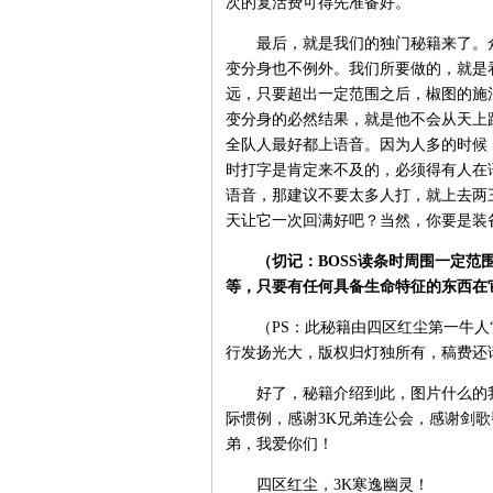
次的复活费可得先准备好。
最后，就是我们的独门秘籍来了。众所
变分身也不例外。我们所要做的，就是
远，只要超出一定范围之后，椒图的施
变分身的必然结果，就是他不会从天上
全队人最好都上语音。因为人多的时候
时打字是肯定来不及的，必须得有人在语
语音，那建议不要太多人打，就上去两
天让它一次回满好吧？当然，你要是装
（切记：BOSS读条时周围一定范围
等，只要有任何具备生命特征的东西在
（PS：此秘籍由四区红尘第一牛人“
行发扬光大，版权归灯独所有，稿费还
好了，秘籍介绍到此，图片什么的我
际惯例，感谢3K兄弟连公会，感谢剑歌
弟，我爱你们！
四区红尘，3K寒逸幽灵！