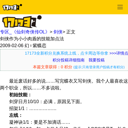
专区_《仙剑奇侠传OL》
>
剑侠
>
正文
剑侠作为小小肉盾的技能加点法
2009-02-06
幻♀紫蝶恋
17173全新积分兑换系统上线，点卡周边等你拿
>>>详情
积分投稿详细指南
我要投稿
本篇文章获得：0 积分
(提示:只有登录用户投稿才有积分)
最近废话好多的说……写完蝶衣又写剑侠。我个人最喜欢这
两个职业，所以……不多说啦。
初始技能：
剑穿日月10/10：必满，原因见下面。
招架1/1：………………
左线：
凝神诀1/1：要是不加滴话……