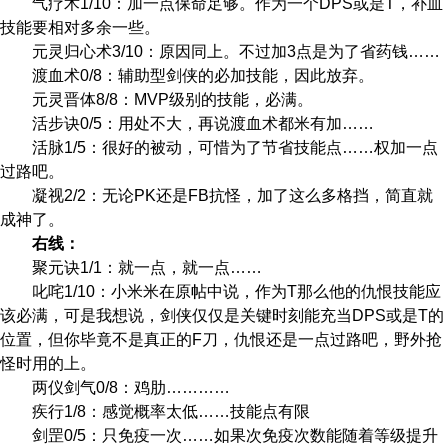
气疗术1/10：加一点保命足够。作为一个DPS或是T，补血
技能要相对多余一些。
元灵归心术3/10：原因同上。不过加3点是为了省药钱……
渡血术0/8：辅助型剑侠的必加技能，因此放弃。
元灵晋体8/8：MVP级别的技能，必满。
活步诀0/5：用处不大，再说渡血术都米有加……
活脉1/5：很好的被动，可惜为了节省技能点……权加一点
过路吧。
凝视2/2：无论PK还是FB抗怪，加了这么多格挡，简直就
成神了。
右线：
聚元诀1/1：就一点，就一点……
叱咤1/10：小米米在原帖中说，作为T那么他的仇恨技能应
该必满，可是我想说，剑侠仅仅是关键时刻能充当DPS或是T的
位置，但你毕竟不是真正的F刀，仇恨还是一点过路吧，野外抢
怪时用的上。
两仪剑气0/8：鸡肋…………
疾行1/8：感觉概率太低……技能点有限
剑罡0/5：只免疫一次……如果次免疫次数能随着等级提升