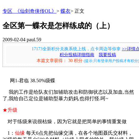
专区_《仙剑奇侠传OL》
>
蝶衣
>
正文
全区第一蝶衣是怎样练成的（上）
2009-02-04
paul.59
17173全新积分兑换系统上线，点卡周边等你拿
>>详情
积分投稿详细指南
我要投稿
本篇文章获得： 30 积分
(提示:只有登录用户投稿才有积分
网1-君临 38.50%级蝶
我的工作是给队友们加辅助攻击和防御状态以及加血,当然
了,我给自己定位是辅助型暴力奶妈,也得打怪.呵~
★升级
对于练级来说很枯燥，因为它就是把简单的事情重复做
1：
仙缘
每天6点先把仙缘交满，在各个地图聂氏交材料，