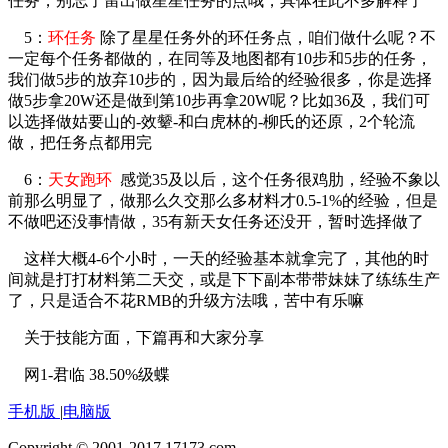
任务，别忘了留出做星星任务的点哦，具体在此不多解释了
5：
环任务
除了星星任务外的环任务点，咱们做什么呢？不
一定每个任务都做的，在同等及地图都有10步和5步的任务，
我们做5步的放弃10步的，因为最后给的经验很多，你是选择
做5步拿20W还是做到第10步再拿20W呢？比如36及，我们可
以选择做姑要山的-效颦-和白虎林的-柳氏的还原，2个轮流
做，把任务点都用完
6：
天女跑环
感觉35及以后，这个任务很鸡肋，经验不象以
前那么明显了，做那么久交那么多材料才0.5-1%的经验，但是
不做吧还没事情做，35有新天女任务还没开，暂时选择做了
这样大概4-6个小时，一天的经验基本就拿完了，其他的时
间就是打打材料第二天交，或是下下副本带带妹妹了练练生产
了，只是适合不花RMB的升级方法哦，苦中有乐嘛
关于技能方面，下篇再和大家分享
网1-君临 38.50%级蝶
手机版
|
电脑版
Copyright © 2001-2017 17173.com