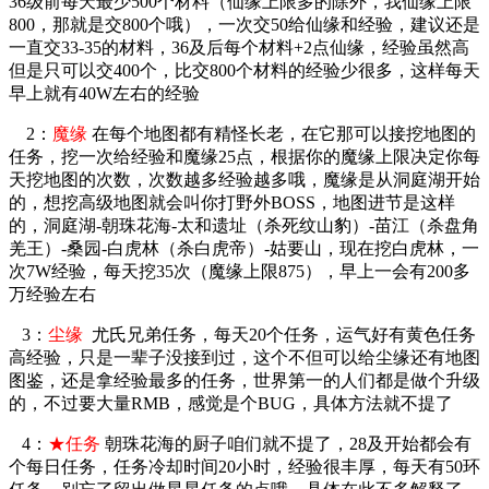
36级前每天最少500个材料（仙缘上限多的除外，我仙缘上限
800，那就是交800个哦），一次交50给仙缘和经验，建议还是
一直交33-35的材料，36及后每个材料+2点仙缘，经验虽然高
但是只可以交400个，比交800个材料的经验少很多，这样每天
早上就有40W左右的经验
2：
魔缘
在每个地图都有精怪长老，在它那可以接挖地图的
任务，挖一次给经验和魔缘25点，根据你的魔缘上限决定你每
天挖地图的次数，次数越多经验越多哦，魔缘是从洞庭湖开始
的，想挖高级地图就会叫你打野外BOSS，地图进节是这样
的，洞庭湖-朝珠花海-太和遗址（杀死纹山豹）-苗江（杀盘角
羌王）-桑园-白虎林（杀白虎帝）-姑要山，现在挖白虎林，一
次7W经验，每天挖35次（魔缘上限875），早上一会有200多
万经验左右
3：
尘缘
尤氏兄弟任务，每天20个任务，运气好有黄色任务
高经验，只是一辈子没接到过，这个不但可以给尘缘还有地图
图鉴，还是拿经验最多的任务，世界第一的人们都是做个升级
的，不过要大量RMB，感觉是个BUG，具体方法就不提了
4：
★任务
朝珠花海的厨子咱们就不提了，28及开始都会有
个每日任务，任务冷却时间20小时，经验很丰厚，每天有50环