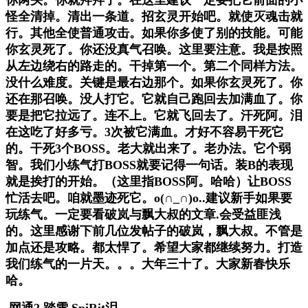
怪全清掉。清出一条道。招玄灵开始吧。就使灭魂击就
行。其他全使普通攻击。如果你多使了别的技能。可能
你玄灵死了。你还没真气召唤。这里要注意。我是按照
从左边绕右的路走的。干掉第一个。第二个同样方法。
没什么难度。关键是最右边那个。如果你玄灵死了。你
还在那召唤。没人打它。它就自己跑回去加满血了。你
要是把它拉远了。连不上。它就飞回去了。汗死阿。泪
在这吃了好多亏。3次被它满血。才好不容易干死它
的。干死3个BOSS。老大就出来了。老办法。它个弱
智。我们小练气打BOSS就要记得一句话。装B的表现
就是挨打的开始。（这里指BOSS阿。哈哈）让BOSS
忙活去吧。咱就墨迹死它。o(∩_∩)o..建议新手如果要
玩练气。一定要看破岚与飘大叔的文章.会受益匪浅
的。这里感谢下前几位发帖子的破岚，飘大叔。不管是
加点还是攻略。都太悍了。希望大家都继续努力。打造
我们练气的一片天。。。大年三十了。大家新春快乐
哈。
网通2 踏雪 SpiRit泪