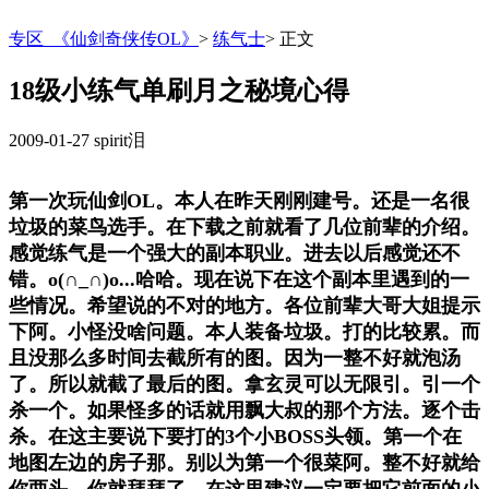
专区_《仙剑奇侠传OL》
>
练气士
>
正文
18级小练气单刷月之秘境心得
2009-01-27
spirit泪
第一次玩仙剑OL。本人在昨天刚刚建号。还是一名很
垃圾的菜鸟选手。在下载之前就看了几位前辈的介绍。
感觉练气是一个强大的副本职业。进去以后感觉还不
错。o(∩_∩)o...哈哈。现在说下在这个副本里遇到的一
些情况。希望说的不对的地方。各位前辈大哥大姐提示
下阿。小怪没啥问题。本人装备垃圾。打的比较累。而
且没那么多时间去截所有的图。因为一整不好就泡汤
了。所以就截了最后的图。拿玄灵可以无限引。引一个
杀一个。如果怪多的话就用飘大叔的那个方法。逐个击
杀。在这主要说下要打的3个小BOSS头领。第一个在
地图左边的房子那。别以为第一个很菜阿。整不好就给
你两头。你就拜拜了。在这里建议一定要把它前面的小