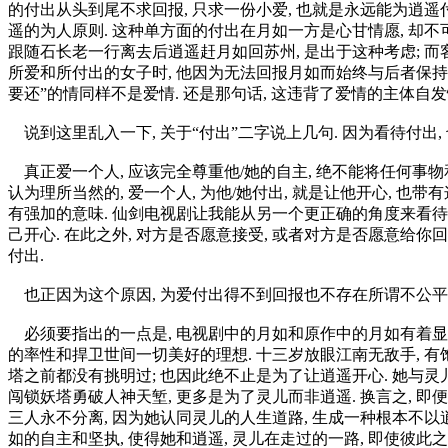
的付出从头到尾不求回报, 只求一份小爱, 也就是永远能为逍遥付
遥的为人原则. 这种单方面的付出在月如一方是心甘情愿, 却不可
跟随石长老一行离去后逍遥赶月如回苏州, 是出于这种考虑; 而
所爱和所付出的女子时, 他因为无法回报月如而始终与后者保持
要还”的情同样不是爱情. 还是那句话, 这违背了爱情的主体自发
说到这里乱入一下, 关于“付出”二字说上几句. 因为看待付出,
真正爱一个人, 应该完全尊重他/她的自主, 绝不能将任何事物
认为理所当然的, 爱一个人, 为他/她付出, 就是让他开心, 
有强加的意味. 仙剑电视剧让我能从另一个更正确的角度来看待对于
己开心. 在此之外, 对方是否愿意接受, 或者对方是否愿意给
付出.
也正因为这个原因, 为爱付出得不到回报也不存在所谓不公平.
必须要指出的一点是, 电视剧中的月如和原作中的月如有着显著的
的率性和捍卫世间一切美好的理想. 十三岁放眼江南无敌手, 有
塔之前都没有挑明过; 也因此绝不止是为了让逍遥开心. 她与
闯锁妖塔勇破人神天堑, 更多是为了灵儿而非逍遥. 换言之, 即
三人永不分离, 因为她认同灵儿的人生道路, 生成一种根本不以
如的自主和坚执, 使得她和逍遥, 灵儿在走过的一路, 即使彼此