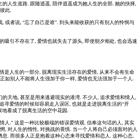
人生道路. 跟随逍遥, 陪伴逍遥成为她人生的全部. 她的抉择,
彼此.
, 或者说, “忘了自己是谁”. 到头来能收获的只有别人的怜悯与
的吸引不存在了, 爱情也就失去了源头, 即使朝夕相处, 也会迅速
爱情是人生的一部分, 脱离现实生活存在的爱情, 从来不会有生命
 正如别人不能将人生强加于你一样, 爱情也无法强加于一个人.
天地, 甚至是用来逃避现实的港湾. 不少人, 追求爱情和情人,
的追寻爱情的时候却容易走入误区, 也就是走进脱离生活的“开
错误地看成了脱离生活的空中花园.
人.” 这是一种比较极端的错误爱情观. 信奉这句话的人, 其实
, 对人生的惰性, 对挑战的畏惧. 当一个人将自己必须面对的人
. 而很多人正是抱着这种心态来寻找爱情和恋人. 这种心态,