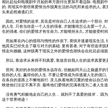
相比起仙剑电视剧中月如的单方面付出更加不着边际. 电视剧中
的. 而现实中那些将爱情当作脱离生活的乌托邦来追求的人, 甚
头来必然难逃幻灭.
因此, 对爱情的追求, 其实是对你自己人生追求的一个部分. 对
的人生. 只有当你是一个人生的强者, 才能懂得怎么去爱一个人,
生的强者, 你们的爱情才有生命力, 才能维持永久, 才能接受时
而如果在内心的懦弱与惰性的作祟下, 畏惧并逃避现实生活, 转
他其实已经失去了吸引对方的基础. 更有甚者, 对于有些追求脱
情走向婚姻, 这种脱离于现实之外的爱情也很快会在此后必须面对
所以, 靠追求从来得不到真爱, 靠放弃自我人生的追求真爱更是
世间, 美好的永恒的爱情永远存在, 但她如同天山之巅盛开的雪
拓你的人生, 赢得你的人生. 不要让爱情成为你逃避人生的借口,
在各自的道路上不懈地前行. 灵儿执着地将沉重的使命以自己幼弱
映使他们注定不离不弃. 最终他们爱情的完满表现为二者人生道路
没有勇气积极地走自己的人生， 就到不了真爱的彼岸， 因为
这个世界绝迹！