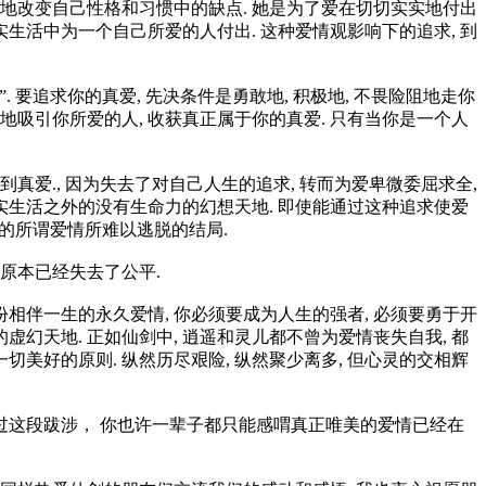
力地改变自己性格和习惯中的缺点. 她是为了爱在切切实实地付出
实生活中为一个自己所爱的人付出. 这种爱情观影响下的追求, 到
 要追求你的真爱, 先决条件是勇敢地, 积极地, 不畏险阻地走你
正地吸引你所爱的人, 收获真正属于你的真爱. 只有当你是一个人
真爱., 因为失去了对自己人生的追求, 转而为爱卑微委屈求全,
现实生活之外的没有生命力的幻想天地. 即使能通过这种追求使爱
型的所谓爱情所难以逃脱的结局.
 原本已经失去了公平.
份相伴一生的永久爱情, 你必须要成为人生的强者, 必须要勇于开
虚幻天地. 正如仙剑中, 逍遥和灵儿都不曾为爱情丧失自我, 都
美好的原则. 纵然历尽艰险, 纵然聚少离多, 但心灵的交相辉
过这段跋涉， 你也许一辈子都只能感喟真正唯美的爱情已经在