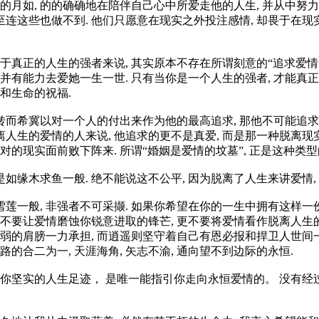
的月如, 的的确确地在陪伴自己心中所爱走他的人生, 并从中努
至连这些也做不到. 他们只愿意在现实之外投注感情, 却畏于在现
于真正的人生的强者来说, 其实原本不存在所谓刻意的“追求爱情”.
 并有能力去爱她一生一世. 只有当你是一个人生的强者, 才能真
间和生命的祝福.
而希冀以对一个人的付出来作为他的最高追求, 那他不可能追求到
离人生的爱情的人来说, 他追求的更不是真爱, 而是那一种脱离
的现实面前败下阵来. 所谓“婚姻是爱情的坟墓”, 正是这种类
如缘木求鱼一般. 绝不能说这不公平, 因为脱离了人生来讲爱情,
莲一般, 非强者不可采撷. 如果你希望在你的一生中拥有这样一
 不要让爱情磨蚀你锐意进取的锋芒, 更不要将爱情看作脱离人生的
的肩膀一力承担, 而逍遥则坚守着自己有恩必报和捍卫人世间一切
的合二为一, 天涯海角, 矢志不渝, 通向望不到边际的永恒.
你坚实的人生足迹， 是唯一能指引你走向永恒爱情的。 没有经