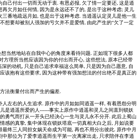
自己付出一切而无动于衷. 有恩必报, 欠了情一定要还, 这是逍
再欠月如任何情, 因为是永远还不了的, 是出于这种考虑; 灵儿
次三番地疏远月如, 也是出于这种考虑. 当逍遥认定灵儿是他一生
并不想要却被别人强加的亏欠并不是爱情, 由此产生的“欠了一定
 会想当然地站在自我中心的角度来看待问题. 正如现下很多人都
象对方理所当然应该因为你的付出而开心, 这些想法, 原本已经带
深的动机, 只是自己追求幸福这么简单, 只是因为自己愿意, 自
绝不应该抱有这些要求, 因为这种带有强加想法的付出绝不是真正的
题方法衡量付出而产生的偏差.
外人左右的人生追求. 原作中的月如如同逍遥一样, 有着恩怨分明
是逍遥所爱的人------事实上原作中逍遥和灵儿之间直到锁妖
牲的勇气而打从一开头已经决心一生与灵儿永不分开. 此后上蜀山
种情感的真挚, 集中体现在锁妖塔底一切真相大白之后, 月如说要
得最终三人同担女娲天命成为可能, 再也不用分出彼此. 原作中月
电视剧中那位为了爱李逍遥而生平第一次离家出走, 只求陪伴在李逍