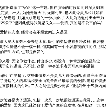
然依旧遵循了“宿命”这一主题, 但在演绎的时候却同时深入刻划
认定灵儿一人, 为她走遍天下, 无悔付出, 也因此令灵儿和月如在
付给逍遥. 月如只求逍遥的一份小爱, 并因此为逍遥付出全部乃
公平”也因此使得我沉思良久------爱情, 真的是不公平的吗?
爱情的态度, 经常会在不经意间进入误区.
 当事人绝大多数不会去想太多. 吸引的类型也有多种多样, 被容貌
深度和持久度也不会一模一样, 但其间有一个不容忽视的共同点, 那就
的产生方式, 也都是自发的.
称来看, 无论你做什么, 付出多少, 都没有一种肯定的途径能让一
于它的逻辑, 只不过, 这是一种令追求者无可奈何的逻辑.
 为僵尸亡灵超度. 这些事情都不是灵儿为逍遥做的, 但是完全遵循
痛为了身边的人的幸福和安全而割舍自己最珍贵的爱情, 逍遥在锁妖
直接挑明的付出, 二人之间也是聚少离多. 但这种出于气质内涵
一次险都是为了逍遥, 包括一次又一次地跟随逍遥去救灵儿. 这种
爱情, 因为这已经违背了爱情产生的自发性. 在月如这一方, 她