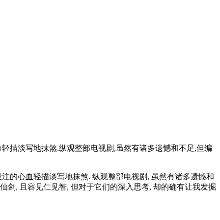
轻描淡写地抹煞.纵观整部电视剧,虽然有诸多遗憾和不足,但编
注的心血轻描淡写地抹煞. 纵观整部电视剧, 虽然有诸多遗憾和
剑, 且容见仁见智, 但对于它们的深入思考, 却的确有让我发掘