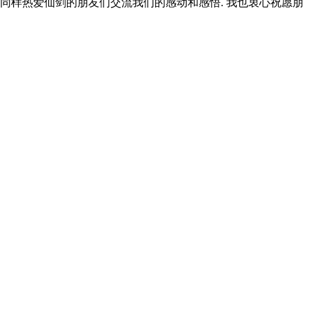
能和同样热爱仙剑的朋友们交流我们的感动和感悟. 我也衷心祝愿朋