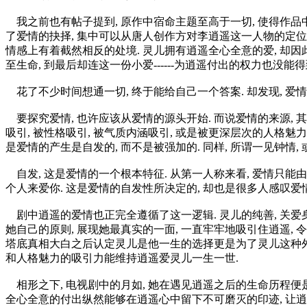
我之前也有帖子提到, 原作中宿命主题至高于一切, 使得作品中
了爱情的抉择, 集中可以从唐人创作方对李逍遥这一人物的定位上得到
情感上有着截然相反的处境. 灵儿拥有逍遥全心全意的爱, 却因
至生命, 到最后却连这一份小爱------为逍遥付出的权力也没能
花了不少时间想通一切, 终于能给自己一个答案. 却发现, 爱
要探究爱情, 也许应该从爱情的源头开始. 而说爱情的来源, 其
吸引, 被性格吸引, 被气质内涵吸引, 或是被更深层次的人格魅力
是爱情的产生是自发的, 而不是被强加的. 同样, 所谓一见钟情,
自发, 这是爱情的一个根本特征. 从第一人称来看, 爱情只能由
个人来爱你. 这是爱情的自发性所决定的, 却也是很多人感叹爱
剧中逍遥的爱情也正完全遵循了这一逻辑. 灵儿的纯善, 关爱身边
她自己的原则, 展现她最真实的一面, 一直牢牢地吸引住逍遥,
塔底真相大白之后认定灵儿是他一生的选择更是为了灵儿这种外柔
和人格魅力的吸引力能维持逍遥爱灵儿一生一世.
相形之下, 电视剧中的月如, 她在遇见逍遥之后的生命历程便是
全心全意的付出纵然能够在逍遥心中留下不可磨灭的印迹, 让逍遥