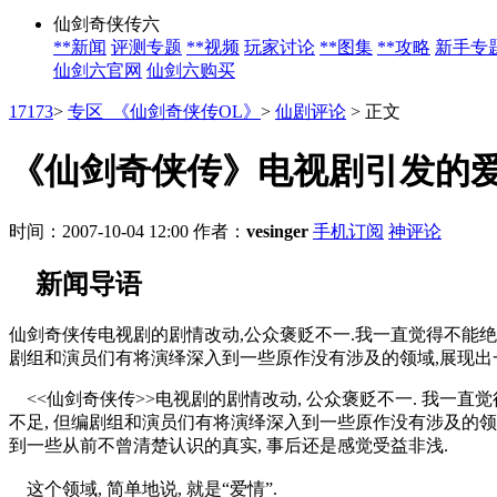
仙剑奇侠传六
**新闻
评测专题
**视频
玩家讨论
**图集
**攻略
新手专
仙剑六官网
仙剑六购买
17173
>
专区_《仙剑奇侠传OL》
>
仙剧评论
>
正文
《仙剑奇侠传》电视剧引发的
时间：2007-10-04 12:00
作者：
vesinger
手机订阅
神评论
新闻导语
仙剑奇侠传电视剧的剧情改动,公众褒贬不一.我一直觉得不能绝
剧组和演员们有将演绎深入到一些原作没有涉及的领域,展现出
<<仙剑奇侠传>>电视剧的剧情改动, 公众褒贬不一. 我一直
不足, 但编剧组和演员们有将演绎深入到一些原作没有涉及的领域
到一些从前不曾清楚认识的真实, 事后还是感觉受益非浅.
这个领域, 简单地说, 就是“爱情”.