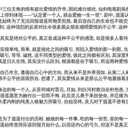
三位主角的情有超出爱情的升华, 因此难分彼此. 仙剑电视剧虽
体现------“认定爱一个人, 就会爱她一生一世”. 剧中, 逍遥
此始终为了无法回报逍遥而饱受煎熬, 最后连自己的生命也不能交
得到. 这种强烈的反差对比令很多观众朋友感喟爱情的不公平. 这种“不
情其实是绝对公平的, 真正造成这种不公平的感觉, 却是很多人看待
实很单纯, 简单, 就是彼此之间的吸引. 而陷入爱情的那一刹那,
吸引, 等等. 诚然, 这不同类型的爱情, 彼此之间都有区别, 其
 或是日久生情, 其实没什么区别, 根源都是在于吸引, 而这两种爱情
自己作主, 遵循自己心中的方向, 而从来不是外界强加. 从第二人
情不公平的原因所在. 想通了, 其实爱情从来是那么公平地遵循着属
的每一个人, 从苏州城对晋元, 月如, 到白河村救治全村伤患,
 令逍遥愿意为她付出一切而不悔. 此后灵儿勇于承担使命, 并忍
内刚的纯美人格魅力所吸引. 自始至终, 灵儿对于逍遥不曾有过
为了逍遥付出的历程. 她做的每一件事, 吃的每一份苦, 冒的每
始终觉得应该回报月如什么, 以偿还内心的亏欠, 但这不是真正的