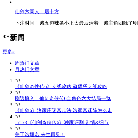
仙剑六同人：居十方
下注时间！赌五包辣条小正太最后活着！赌主角团除了明
**新闻
更多»
周热门文章
月热门文章
10
《仙剑奇侠传6》支线攻略 盈辉堡支线攻略
10
剧透慎入！仙剑奇侠传6全角色六大结局一览
10
《仙剑6》洛家庄迷宫走法 洛家宫迷阵怎么走
10
17173《仙剑奇侠传6》独家评测-剧情&细节
10
关于洛埋名 来生再见！