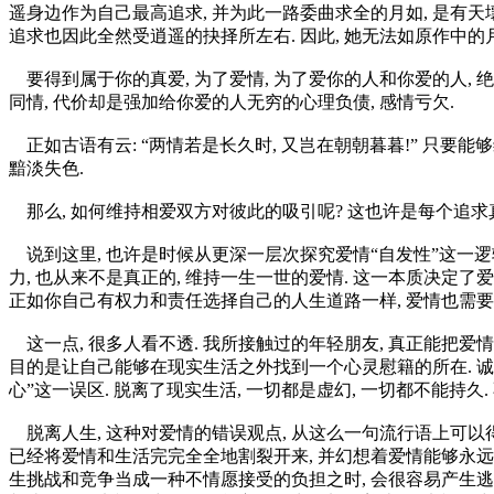
遥身边作为自己最高追求, 并为此一路委曲求全的月如, 是有天壤
追求也因此全然受逍遥的抉择所左右. 因此, 她无法如原作中的
要得到属于你的真爱, 为了爱情, 为了爱你的人和你爱的人, 绝不
同情, 代价却是强加给你爱的人无穷的心理负债, 感情亏欠.
正如古语有云: “两情若是长久时, 又岂在朝朝暮暮!” 只要能
黯淡失色.
那么, 如何维持相爱双方对彼此的吸引呢? 这也许是每个追求
说到这里, 也许是时候从更深一层次探究爱情“自发性”这一逻辑的
力, 也从来不是真正的, 维持一生一世的爱情. 这一本质决定
正如你自己有权力和责任选择自己的人生道路一样, 爱情也需要
这一点, 很多人看不透. 我所接触过的年轻朋友, 真正能把爱
目的是让自己能够在现实生活之外找到一个心灵慰籍的所在. 诚然
心”这一误区. 脱离了现实生活, 一切都是虚幻, 一切都不能持
脱离人生, 这种对爱情的错误观点, 从这么一句流行语上可以得到
已经将爱情和生活完完全全地割裂开来, 并幻想着爱情能够永远脱
生挑战和竞争当成一种不情愿接受的负担之时, 会很容易产生逃