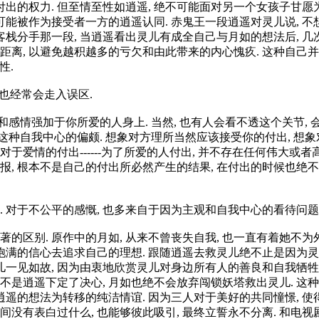
出的权力. 但至情至性如逍遥, 绝不可能面对另一个女孩子甘愿为
能被作为接受者一方的逍遥认同. 赤鬼王一段逍遥对灵儿说, 不想
客栈分手那一段, 当逍遥看出灵儿有成全自己与月如的想法后, 几
距离, 以避免越积越多的亏欠和由此带来的内心愧疚. 这种自己
性.
 也经常会走入误区.
和感情强加于你所爱的人身上. 当然, 也有人会看不透这个关节,
也带有这种自我中心的偏颇. 想象对方理所当然应该接受你的付出, 想
爱情的付出------为了所爱的人付出, 并不存在任何伟大或者高
你回报, 根本不是自己的付出所必然产生的结果, 在付出的时候也
 对于不公平的感慨, 也多来自于因为主观和自我中心的看待问
区别. 原作中的月如, 从来不曾丧失自我, 也一直有着她不为
饱满的信心去追求自己的理想. 跟随逍遥去救灵儿绝不止是因为灵儿
灵儿一见如故, 因为由衷地欣赏灵儿对身边所有人的善良和自我牺
便不是逍遥下定了决心, 月如也绝不会放弃闯锁妖塔救出灵儿. 这
逍遥的想法为转移的纯洁情谊. 因为三人对于美好的共同憧憬, 使
之间没有表白过什么, 也能够彼此吸引, 最终立誓永不分离. 和