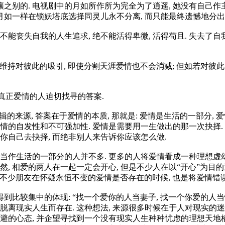
之别的. 电视剧中的月如所作所为完全为了逍遥, 她没有自己作主的
月如一样在锁妖塔底选择同灵儿永不分离, 而只能最终遗憾地分出
能丧失自我的人生追求, 绝不能活得卑微, 活得苟且. 失去了自我
够维持对彼此的吸引, 即使分割天涯爱情也不会消减; 但如若对彼此
真正爱情的人迫切找寻的答案.
来源, 答案在于爱情的本质, 那就是: 爱情是生活的一部分, 
了爱情的自发性和不可强加性. 爱情是需要用一生做出的那一次抉择.
你自己去抉择, 而绝非别人来告诉你应该怎么做.
情当作生活的一部分的人并不多. 更多的人将爱情看成一种理想虚幻的
, 相爱的两人在一起一定会开心, 但是不少人在以“开心”为目
久. 不少朋友在怀疑永恒不变的爱情是否存在的时候, 也是将爱情
比较集中的体现: “找一个爱你的人当妻子, 找一个你爱的人当情
离现实人生而存在. 这种想法, 来源很多时候在于人对现实的迷惘
避的心态, 并企望寻找到一个没有现实人生种种忧虑的理想天地栖息