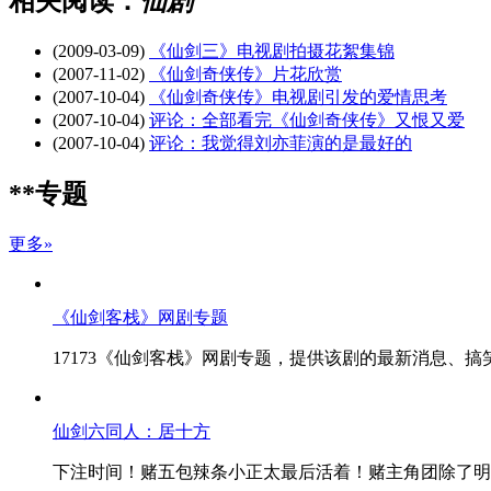
相关阅读：
仙剧
(2009-03-09)
《仙剑三》电视剧拍摄花絮集锦
(2007-11-02)
《仙剑奇侠传》片花欣赏
(2007-10-04)
《仙剑奇侠传》电视剧引发的爱情思考
(2007-10-04)
评论：全部看完《仙剑奇侠传》又恨又爱
(2007-10-04)
评论：我觉得刘亦菲演的是最好的
**专题
更多»
《仙剑客栈》网剧专题
17173《仙剑客栈》网剧专题，提供该剧的最新消息、
仙剑六同人：居十方
下注时间！赌五包辣条小正太最后活着！赌主角团除了明