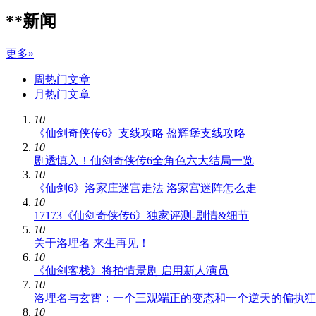
**新闻
更多»
周热门文章
月热门文章
10
《仙剑奇侠传6》支线攻略 盈辉堡支线攻略
10
剧透慎入！仙剑奇侠传6全角色六大结局一览
10
《仙剑6》洛家庄迷宫走法 洛家宫迷阵怎么走
10
17173《仙剑奇侠传6》独家评测-剧情&细节
10
关于洛埋名 来生再见！
10
《仙剑客栈》将拍情景剧 启用新人演员
10
洛埋名与玄霄：一个三观端正的变态和一个逆天的偏执狂
10