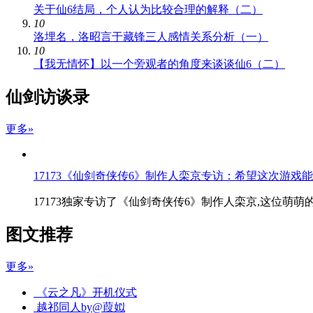
关于仙6结局，个人认为比较合理的解释（二）
10
洛埋名，洛昭言于藏锋三人感情关系分析（一）
10
【我无情怀】以一个旁观者的角度来谈谈仙6（二）
仙剑访谈录
更多»
17173《仙剑奇侠传6》制作人栾京专访：希望这次游戏
17173独家专访了《仙剑奇侠传6》制作人栾京,这位萌
图文推荐
更多»
《云之凡》开机仪式
越祁同人by@葭姒